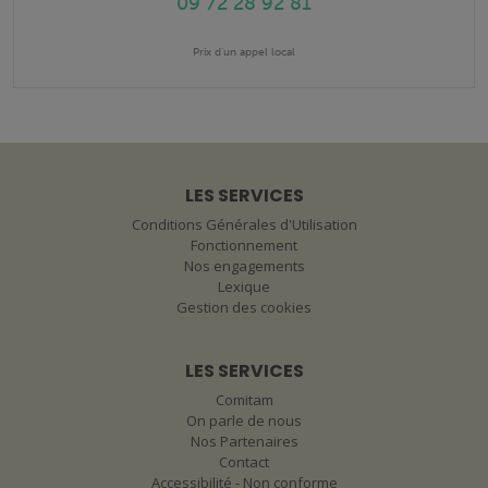
09 72 28 92 81
Prix d'un appel local
LES SERVICES
Conditions Générales d'Utilisation
Fonctionnement
Nos engagements
Lexique
Gestion des cookies
LES SERVICES
Comitam
On parle de nous
Nos Partenaires
Contact
Accessibilité - Non conforme