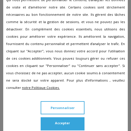
Pompes funèbres à Gouzeaucourt
de visite et d'améliorer notre site. Certains cookies sont strictement
nécessaires au bon fonctionnement de notre site. Ils gèrent des tâches
Pompes funèbres à Grand-Fort-Philippe
comme la sécurité et la gestion de sessions, et vous ne pouvez pas les
Pompes funèbres à Grande-Synthe
désactiver. En complément des cookies essentiels, nous utilisons des
Pompes funèbres à Gravelines
cookies pour améliorer votre expérience. Ils améliorent la navigation,
fournissent du contenu personnalisé et permettent d’analyser le trafic. En
Pompes funèbres à Hallennes-Lez-Haubourdin
cliquant sur "Accepter", vous nous donnez votre accord pour l'utilisation
Pompes funèbres à Halluin
de ces cookies additionnels. Vous pouvez toujours gérer ou refuser ces
Pompes funèbres à Hasnon
cookies en cliquant sur "Personnaliser" ou "Continuer sans accepter". Si
vous choisissez de ne pas accepter, aucun cookie soumis à consentement
Pompes funèbres à Haspres
ne sera stocké sur votre appareil. Pour plus d’informations , veuillez
Pompes funèbres à Haubourdin
consulter
notre Politique Cookies.
Pompes funèbres à HAULCHIN
Pompes funèbres à Haussy
Personnaliser
Pompes funèbres à Hautmont
Accepter
Pompes funèbres à Hazebrouck