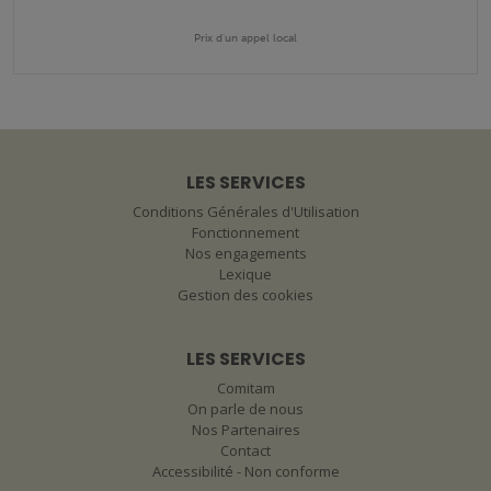
Prix d'un appel local
LES SERVICES
Conditions Générales d'Utilisation
Fonctionnement
Nos engagements
Lexique
Gestion des cookies
LES SERVICES
Comitam
On parle de nous
Nos Partenaires
Contact
Accessibilité - Non conforme