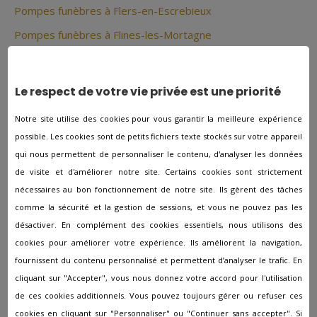
Pompes funèbres à Flers-en-Escrebieux
Pompes funèbres à Flines-les-Mortagne
Pompes funèbres à Flines-lez-Raches
Pompes funèbres à Fontaine-Notre-Dame
Le respect de votre vie privée est une priorité
Pompes funèbres à Forest-en-Cambresis
Notre site utilise des cookies pour vous garantir la meilleure expérience
Pompes funèbres à Fourmies
possible. Les cookies sont de petits fichiers texte stockés sur votre appareil
Pompes funèbres à Frelinghien
qui nous permettent de personnaliser le contenu, d'analyser les données
de visite et d'améliorer notre site. Certains cookies sont strictement
Pompes funèbres à Fresnes-sur-Escaut
nécessaires au bon fonctionnement de notre site. Ils gèrent des tâches
Pompes funèbres à Genech
comme la sécurité et la gestion de sessions, et vous ne pouvez pas les
désactiver. En complément des cookies essentiels, nous utilisons des
Pompes funèbres à Glageon
cookies pour améliorer votre expérience. Ils améliorent la navigation,
Pompes funèbres à Gommegnies
fournissent du contenu personnalisé et permettent d’analyser le trafic. En
Pompes funèbres à Gondecourt
cliquant sur "Accepter", vous nous donnez votre accord pour l'utilisation
de ces cookies additionnels. Vous pouvez toujours gérer ou refuser ces
Pompes funèbres à Gouzeaucourt
cookies en cliquant sur "Personnaliser" ou "Continuer sans accepter". Si