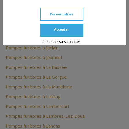
Pompes funèbres à Hornaing
Personnaliser
Pompes funèbres à Houplines
Pompes funèbres à Inchy
Accepter
Pompes funèbres à Iwuy
Continuer sans accepter
Pompes funèbres à Jenlain
Pompes funèbres à Jeumont
Pompes funèbres à La Bassée
Pompes funèbres à La Gorgue
Pompes funèbres à La Madeleine
Pompes funèbres à Lallaing
Pompes funèbres à Lambersart
Pompes funèbres à Lambres-Lez-Douai
Pompes funèbres à Landas