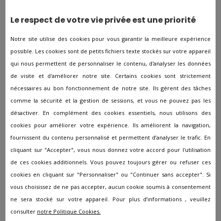
Pompes funèbres à Halluin
Pompes funèbres à Hasnon
Le respect de votre vie privée est une priorité
Pompes funèbres à Haspres
Notre site utilise des cookies pour vous garantir la meilleure expérience
Pompes funèbres à Haubourdin
possible. Les cookies sont de petits fichiers texte stockés sur votre appareil
qui nous permettent de personnaliser le contenu, d'analyser les données
Pompes funèbres à HAULCHIN
de visite et d'améliorer notre site. Certains cookies sont strictement
Pompes funèbres à Haussy
nécessaires au bon fonctionnement de notre site. Ils gèrent des tâches
Pompes funèbres à Hautmont
comme la sécurité et la gestion de sessions, et vous ne pouvez pas les
désactiver. En complément des cookies essentiels, nous utilisons des
Pompes funèbres à Hazebrouck
cookies pour améliorer votre expérience. Ils améliorent la navigation,
Pompes funèbres à Hem
fournissent du contenu personnalisé et permettent d’analyser le trafic. En
cliquant sur "Accepter", vous nous donnez votre accord pour l'utilisation
Pompes funèbres à Hergnies
de ces cookies additionnels. Vous pouvez toujours gérer ou refuser ces
Pompes funèbres à Hérin
cookies en cliquant sur "Personnaliser" ou "Continuer sans accepter". Si
Pompes funèbres à Herlies
vous choisissez de ne pas accepter, aucun cookie soumis à consentement
ne sera stocké sur votre appareil. Pour plus d’informations , veuillez
Pompes funèbres à Hondschoote
consulter
notre Politique Cookies.
Pompes funèbres à Hordain