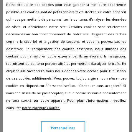
Pompes funèbres à Genech
Notre site utilise des cookies pour vous garantir la meilleure expérience
possible. Les cookies sont de petits fichiers texte stockés sur votre appareil
Pompes funèbres à Glageon
qui nous permettent de personnaliser le contenu, d'analyser les données
Pompes funèbres à Gommegnies
de visite et d'améliorer notre site. Certains cookies sont strictement
nécessaires au bon fonctionnement de notre site. Ils gèrent des tâches
Pompes funèbres à Gondecourt
comme la sécurité et la gestion de sessions, et vous ne pouvez pas les
Pompes funèbres à Gouzeaucourt
désactiver. En complément des cookies essentiels, nous utilisons des
Pompes funèbres à Grand-Fort-Philippe
cookies pour améliorer votre expérience. Ils améliorent la navigation,
fournissent du contenu personnalisé et permettent d’analyser le trafic. En
Pompes funèbres à Grande-Synthe
cliquant sur "Accepter", vous nous donnez votre accord pour l'utilisation
Pompes funèbres à Gravelines
de ces cookies additionnels. Vous pouvez toujours gérer ou refuser ces
Pompes funèbres à Hallennes-Lez-Haubourdin
cookies en cliquant sur "Personnaliser" ou "Continuer sans accepter". Si
vous choisissez de ne pas accepter, aucun cookie soumis à consentement
Pompes funèbres à Halluin
ne sera stocké sur votre appareil. Pour plus d’informations , veuillez
Pompes funèbres à Hasnon
consulter
notre Politique Cookies.
Pompes funèbres à Haspres
Pompes funèbres à Haubourdin
Personnaliser