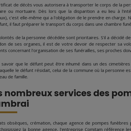
rtificat de décès vous autorisera à transporter le corps de la p
aire ou mortuaire. Dès lors que la disparition a eu lieu à l'inté
ux), c'est elle-même qui a l'obligation de le prendre en charge. N
unt, il faut préparer le transport du corps dans une chambre funé
olontés de la personne décédée sont prioritaires. S'il a décidé d
 don de ses organes, il est de votre devoir de respecter sa volo
nts concernant l'organisation de ses funérailles, ses proches do
ut savoir que le défunt peut être inhumé dans un des cimetières 
aquelle le défunt résidait, celui de la commune où la personne es
eau de famille.
s nombreux services des po
mbrai
ats obsèques, crémation, chaque agence de pompes funèbres pr
choisissiez la bonne agence, l'entreprise Comitam référence le