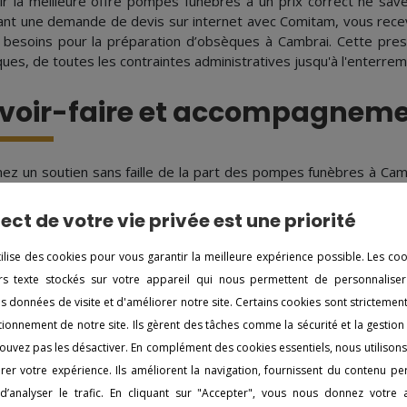
ir la meilleure offre pompes funèbres à un prix correct ne sav
sant une demande de devis sur internet avec Comitam, vous re
 besoins pour la préparation d’obsèques à Cambrai. Cette pres
ues, de toutes les contraintes administratives jusqu'à l'enterreme
voir-faire et accompagnem
ez un soutien sans faille de la part des pompes funèbres à Cambr
ssion. Les employés respecteront vos souhaits et vous so
stratives et logistiques. Ainsi, vous pourrez vous recueillir serei
ect de votre vie privée est une priorité
tilise des cookies pour vous garantir la meilleure expérience possible. Les co
iers texte stockés sur votre appareil qui nous permettent de personnaliser
s autres agences à proximit
es données de visite et d'améliorer notre site. Certains cookies sont strictemen
ionnement de notre site. Ils gèrent des tâches comme la sécurité et la gestion
ouvez pas les désactiver. En complément des cookies essentiels, nous utilison
s funèbres à Allennes-les-Marais
Pompes funè
er votre expérience. Ils améliorent la navigation, fournissent du contenu pe
s funèbres à Aniche
Pompes funè
d’analyser le trafic. En cliquant sur "Accepter", vous nous donnez votre