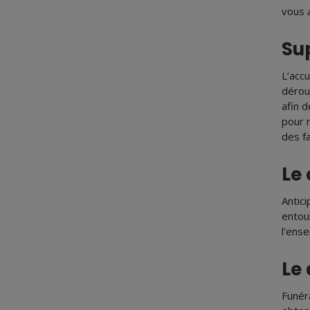
vous 
Sup
L’acc
dérou
afin 
pour 
des fa
Le
Antic
entou
l'ens
Le 
Funér