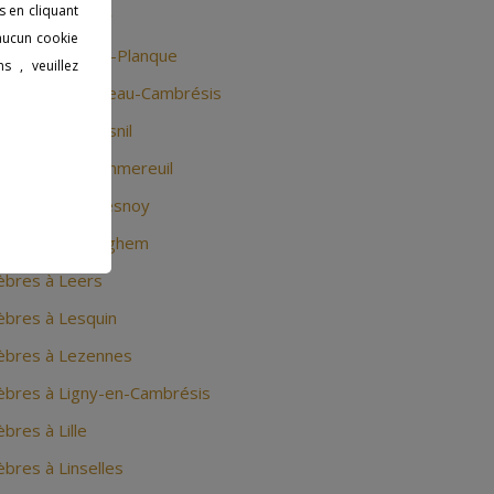
s en cliquant
bres à Lannoy
 aucun cookie
bres à Lauwin-Planque
s , veuillez
bres à Le Cateau-Cambrésis
bres à Le Maisnil
bres à Le Pommereuil
èbres à Le Quesnoy
bres à Ledringhem
bres à Leers
bres à Lesquin
èbres à Lezennes
bres à Ligny-en-Cambrésis
res à Lille
bres à Linselles