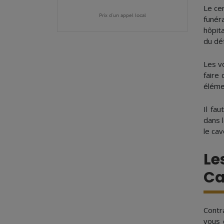
Le ce
Prix d'un appel local
funér
hôpita
du déf
Les v
faire
éléme
Il fa
dans l
le cav
Le
Ca
Contr
vous 