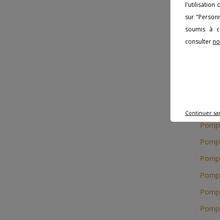
l'utilisatio
Pompe
sur "Personn
Pompe
soumis à co
Pompe
consulter
no
Pompe
Pomp
Pompe
Pompe
Continuer sa
Pompe
Pompe
Pompe
Pompe
Pompe
Pompe