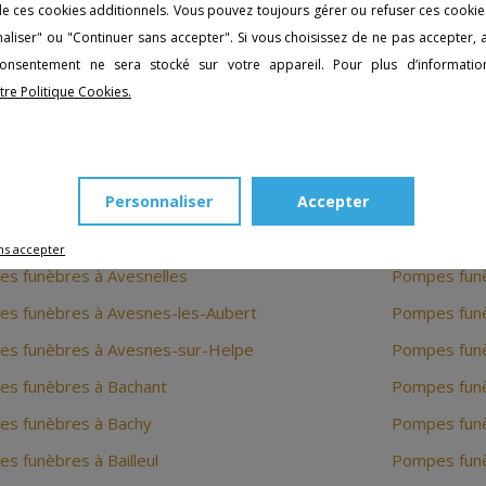
n de ces cookies additionnels. Vous pouvez toujours gérer ou refuser ces cookie
s funèbres à Annœullin
Pompes funè
aliser" ou "Continuer sans accepter". Si vous choisissez de ne pas accepter,
s funèbres à Anzin
Pompes funè
nsentement ne sera stocké sur votre appareil. Pour plus d’information
s funèbres à Arleux
Pompes funè
tre Politique Cookies.
s funèbres à Armentières
Pompes funè
es funèbres à AUBRY DU HAINAUT
Pompes funè
Personnaliser
Accepter
s funèbres à Auby
Pompes fun
s funèbres à Aulnoye-Aymeries
Pompes funè
ns accepter
s funèbres à Avesnelles
Pompes funè
s funèbres à Avesnes-les-Aubert
Pompes funè
s funèbres à Avesnes-sur-Helpe
Pompes fun
s funèbres à Bachant
Pompes funè
s funèbres à Bachy
Pompes funèb
s funèbres à Bailleul
Pompes funè