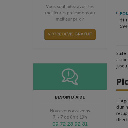
Vous souhaitez avoir les
meilleures prestations au
POM
meilleur prix ?
61 
594
VOTRE DEVIS GRATUIT
Suite
accom
jusqu’
Pl
BESOIN D'AIDE
L'org
d'un 
Nous vous assistons
récup
7j / 7 de 8h à 19h
direct
09 72 28 92 81