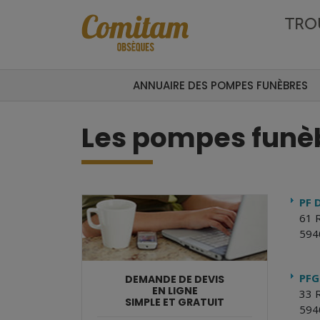
Aller au contenu principal
TRO
ANNUAIRE DES POMPES FUNÈBRES
Les pompes funè
PF 
61 
594
PFG
DEMANDE DE DEVIS
EN LIGNE
33 
SIMPLE ET GRATUIT
594