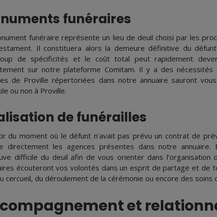
numents funéraires
nument funéraire représente un lieu de deuil choisi par les proch
estament. Il constituera alors la demeure définitive du défu
oup de spécificités et le coût total peut rapidement deve
itement sur notre plateforme Comitam. Il y a des nécessités e
es de Proville répertoriées dans notre annuaire sauront vous
le ou non à Proville.
lisation de funérailles
tir du moment où le défunt n’avait pas prévu un contrat de pré
re directement les agences présentes dans notre annuaire. 
uve difficile du deuil afin de vous orienter dans l’organisation d
aires écouteront vos volontés dans un esprit de partage et de tol
 du cercueil, du déroulement de la cérémonie ou encore des soins 
compagnement et relationn