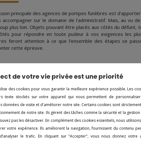
ssion principale des agences de pompes funèbres est d'apporter u
s accompagner sur le domaine de l'administratif. Mais, au vu d
oup plus loin. Objets pouvant être placés aux côtés du défunt, to
ôtés pour répondre en toute pudeur à vos exigences les pl
res feront attention à ce que l’ensemble des étapes se pass
nter cette épreuve.
ect de votre vie privée est une priorité
s autres agences à proximité 
tilise des cookies pour vous garantir la meilleure expérience possible. Les co
iers texte stockés sur votre appareil qui nous permettent de personnaliser
s funèbres à Allennes-les-Marais
Pompes funè
es données de visite et d'améliorer notre site. Certains cookies sont strictemen
s funèbres à Aniche
Pompes funè
ionnement de notre site. Ils gèrent des tâches comme la sécurité et la gestion
s funèbres à Annœullin
Pompes funè
ouvez pas les désactiver. En complément des cookies essentiels, nous utilison
er votre expérience. Ils améliorent la navigation, fournissent du contenu pe
s funèbres à Anzin
Pompes funè
d’analyser le trafic. En cliquant sur "Accepter", vous nous donnez votre