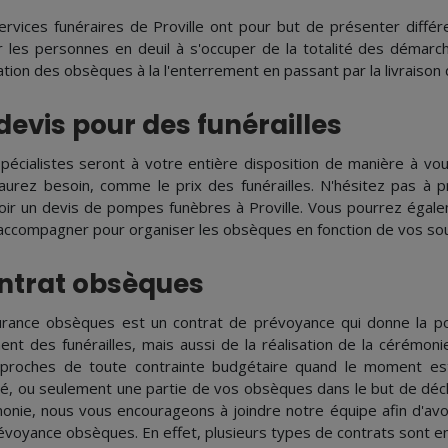
ervices funéraires de Proville ont pour but de présenter diff
r les personnes en deuil à s'occuper de la totalité des démarche
ation des obsèques à la l'enterrement en passant par la livraison d
devis pour des funérailles
pécialistes seront à votre entière disposition de manière à vo
aurez besoin, comme le prix des funérailles. N'hésitez pas à p
oir un devis de pompes funèbres à Proville. Vous pourrez égale
accompagner pour organiser les obsèques en fonction de vos sou
ntrat obsèques
urance obsèques est un contrat de prévoyance qui donne la po
ent des funérailles, mais aussi de la réalisation de la cérémoni
 proches de toute contrainte budgétaire quand le moment est 
ité, ou seulement une partie de vos obsèques dans le but de déch
onie, nous vous encourageons à joindre notre équipe afin d'avoi
évoyance obsèques. En effet, plusieurs types de contrats sont env