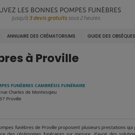
UVEZ LES BONNES POMPES FUNÈBRES
Jusqu’à
3 devis gratuits
sous 2 heures
ANNUAIRE DES CRÉMATORIUMS
GUIDE DES OBSÈQUE
res à Proville
PES FUNÈBRES CAMBRÉSIS FUNÉRAIRE
 rue Charles de Montesqieu
7 Proville
ompes funèbres de Proville proposent plusieurs prestations qu
ace des cérémonies funéraires sur mesure, d'avoir des soluti