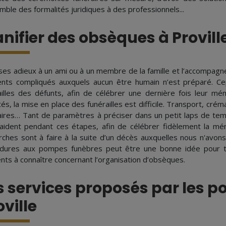
mble des formalités juridiques à des professionnels...
anifier des obsèques à Provill
 ses adieux à un ami ou à un membre de la famille et l’accompagn
ts compliqués auxquels aucun être humain n’est préparé. Cepe
ailles des défunts, afin de célébrer une dernière fois leur mé
tés, la mise en place des funérailles est difficile. Transport, c
aires… Tant de paramètres à préciser dans un petit laps de te
aident pendant ces étapes, afin de célébrer fidèlement la mé
ches sont à faire à la suite d’un décès auxquelles nous n'avon
dures aux pompes funèbres peut être une bonne idée pour tou
nts à connaître concernant l’organisation d’obsèques.
s services proposés par les 
oville