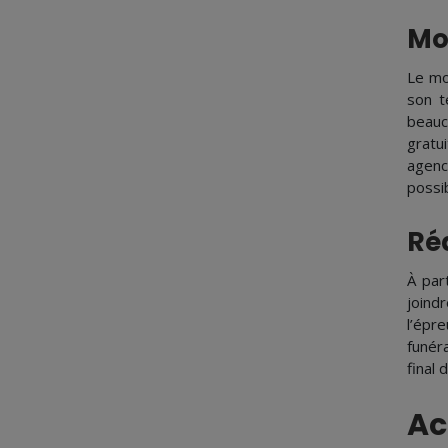
Mo
Le mo
son t
beauc
gratu
agenc
possib
Réa
À par
joind
l’épre
funér
final
Ac