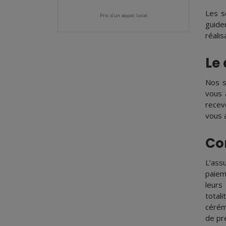
Les s
Prix d'un appel local
guide
réalis
Le 
Nos s
vous 
recev
vous 
Co
L’ass
paiem
leurs
total
cérém
de pr