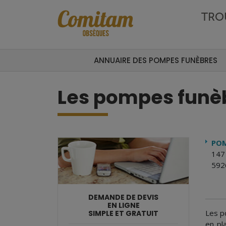
Aller au contenu principal
TRO
ANNUAIRE DES POMPES FUNÈBRES
Les pompes funèb
POM
147
5926
DEMANDE DE DEVIS
EN LIGNE
Les p
SIMPLE ET GRATUIT
en pl