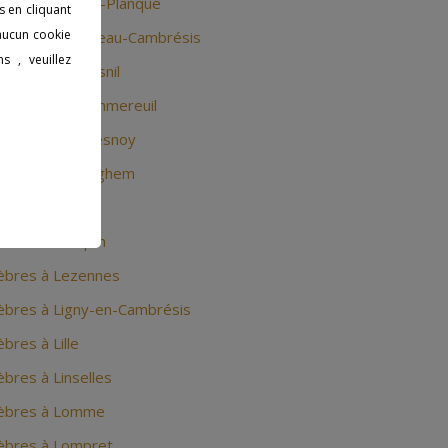
bres à Lauwin-Planque
s en cliquant
 aucun cookie
bres à Le Cateau-Cambrésis
s , veuillez
bres à Le Maisnil
bres à Le Pommereuil
èbres à Le Quesnoy
bres à Ledringhem
bres à Leers
bres à Lesquin
èbres à Lezennes
bres à Ligny-en-Cambrésis
res à Lille
bres à Linselles
èbres à Lomme
èbres à Lompret