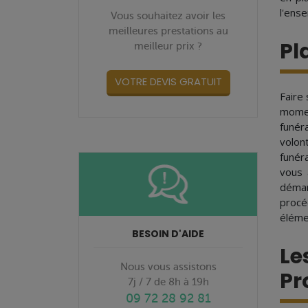
l'ense
Vous souhaitez avoir les
meilleures prestations au
Pl
meilleur prix ?
VOTRE DEVIS GRATUIT
Faire
momen
funér
volon
funér
vous 
démar
procé
éléme
BESOIN D'AIDE
Le
Nous vous assistons
Pr
7j / 7 de 8h à 19h
09 72 28 92 81