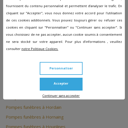
Pompes funèbres à Haspres
fournissent du contenu personnalisé et permettent d’analyser le trafic. En
Pompes funèbres à Haubourdin
cliquant sur "Accepter", vous nous donnez votre accord pour l'utilisation
Pompes funèbres à HAULCHIN
de ces cookies additionnels. Vous pouvez toujours gérer ou refuser ces
cookies en cliquant sur "Personnaliser" ou "Continuer sans accepter". Si
Pompes funèbres à Haussy
vous choisissez de ne pas accepter, aucun cookie soumis à consentement
Pompes funèbres à Hautmont
ne sera stocké sur votre appareil. Pour plus d’informations , veuillez
Pompes funèbres à Hazebrouck
consulter
notre Politique Cookies.
Pompes funèbres à Hem
Pompes funèbres à Hergnies
Personnaliser
Pompes funèbres à Hérin
Accepter
Pompes funèbres à Herlies
Continuer sans accepter
Pompes funèbres à Hondschoote
Pompes funèbres à Hordain
Pompes funèbres à Hornaing
Pompes funèbres à Houplines