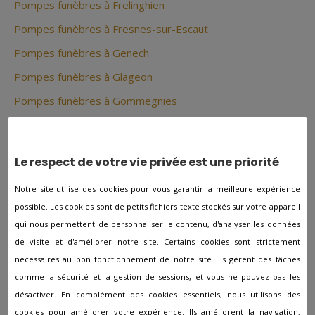
Pompes funèbres à Frelinghien
Pompes funèbres à Fresnes-sur-Escaut
Pompes funèbres à Genech
Pompes funèbres à Glageon
Pompes funèbres à Gommegnies
Pompes funèbres à Gondecourt
Pompes funèbres à Gouzeaucourt
Le respect de votre vie privée est une priorité
Pompes funèbres à Grand-Fort-Philippe
Notre site utilise des cookies pour vous garantir la meilleure expérience
Pompes funèbres à Grande-Synthe
possible. Les cookies sont de petits fichiers texte stockés sur votre appareil
Pompes funèbres à Gravelines
qui nous permettent de personnaliser le contenu, d'analyser les données
de visite et d'améliorer notre site. Certains cookies sont strictement
Pompes funèbres à Hallennes-Lez-Haubourdin
nécessaires au bon fonctionnement de notre site. Ils gèrent des tâches
Pompes funèbres à Halluin
comme la sécurité et la gestion de sessions, et vous ne pouvez pas les
Pompes funèbres à Hasnon
désactiver. En complément des cookies essentiels, nous utilisons des
cookies pour améliorer votre expérience. Ils améliorent la navigation,