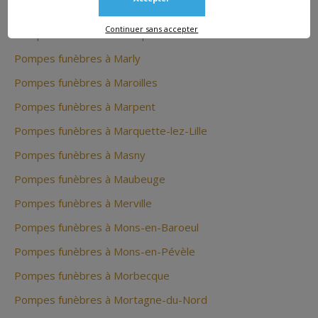
Pompes funèbres à Marcq-en-Baroeul
Continuer sans accepter
Pompes funèbres à Marcq-en-Barœul
Pompes funèbres à Marly
Pompes funèbres à Maroilles
Pompes funèbres à Marpent
Pompes funèbres à Marquette-lez-Lille
Pompes funèbres à Masny
Pompes funèbres à Maubeuge
Pompes funèbres à Merville
Pompes funèbres à Mons-en-Baroeul
Pompes funèbres à Mons-en-Pévèle
Pompes funèbres à Morbecque
Pompes funèbres à Mortagne-du-Nord