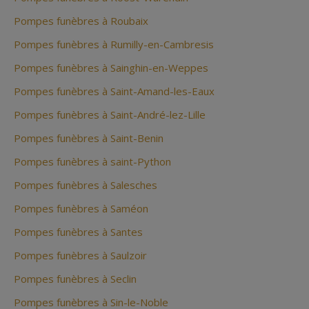
Pompes funèbres à Roubaix
Pompes funèbres à Rumilly-en-Cambresis
Pompes funèbres à Sainghin-en-Weppes
Pompes funèbres à Saint-Amand-les-Eaux
Pompes funèbres à Saint-André-lez-Lille
Pompes funèbres à Saint-Benin
Pompes funèbres à saint-Python
Pompes funèbres à Salesches
Pompes funèbres à Saméon
Pompes funèbres à Santes
Pompes funèbres à Saulzoir
Pompes funèbres à Seclin
Pompes funèbres à Sin-le-Noble