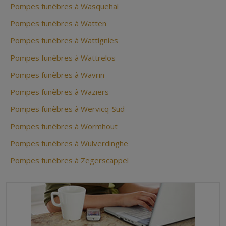
Pompes funèbres à Wasquehal
Pompes funèbres à Watten
Pompes funèbres à Wattignies
Pompes funèbres à Wattrelos
Pompes funèbres à Wavrin
Pompes funèbres à Waziers
Pompes funèbres à Wervicq-Sud
Pompes funèbres à Wormhout
Pompes funèbres à Wulverdinghe
Pompes funèbres à Zegerscappel