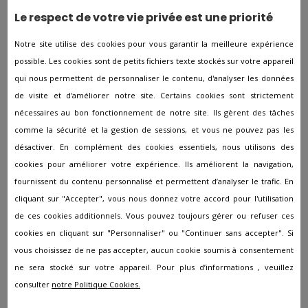
Pompes funèbres à Hasnon
Le respect de votre vie privée est une priorité
Pompes funèbres à Haspres
Notre site utilise des cookies pour vous garantir la meilleure expérience
Pompes funèbres à Haubourdin
possible. Les cookies sont de petits fichiers texte stockés sur votre appareil
Pompes funèbres à HAULCHIN
qui nous permettent de personnaliser le contenu, d'analyser les données
de visite et d'améliorer notre site. Certains cookies sont strictement
Pompes funèbres à Haussy
nécessaires au bon fonctionnement de notre site. Ils gèrent des tâches
Pompes funèbres à Hautmont
comme la sécurité et la gestion de sessions, et vous ne pouvez pas les
Pompes funèbres à Hazebrouck
désactiver. En complément des cookies essentiels, nous utilisons des
cookies pour améliorer votre expérience. Ils améliorent la navigation,
Pompes funèbres à Hem
fournissent du contenu personnalisé et permettent d’analyser le trafic. En
Pompes funèbres à Hergnies
cliquant sur "Accepter", vous nous donnez votre accord pour l'utilisation
Pompes funèbres à Hérin
de ces cookies additionnels. Vous pouvez toujours gérer ou refuser ces
cookies en cliquant sur "Personnaliser" ou "Continuer sans accepter". Si
Pompes funèbres à Herlies
vous choisissez de ne pas accepter, aucun cookie soumis à consentement
Pompes funèbres à Hondschoote
ne sera stocké sur votre appareil. Pour plus d’informations , veuillez
Pompes funèbres à Hordain
consulter
notre Politique Cookies.