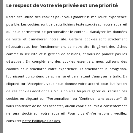
Le respect de votre vie privée est une priorité
Pompes funèbres à Haspres
Notre site utilise des cookies pour vous garantir la meilleure expérience
Pompes funèbres à Haubourdin
possible. Les cookies sont de petits fichiers texte stockés sur votre appareil
Pompes funèbres à HAULCHIN
qui nous permettent de personnaliser le contenu, d'analyser les données
Pompes funèbres à Haussy
de visite et d'améliorer notre site. Certains cookies sont strictement
nécessaires au bon fonctionnement de notre site. Ils gèrent des tâches
Pompes funèbres à Hautmont
comme la sécurité et la gestion de sessions, et vous ne pouvez pas les
Pompes funèbres à Hazebrouck
désactiver. En complément des cookies essentiels, nous utilisons des
Pompes funèbres à Hem
cookies pour améliorer votre expérience. Ils améliorent la navigation,
fournissent du contenu personnalisé et permettent d’analyser le trafic. En
Pompes funèbres à Hergnies
cliquant sur "Accepter", vous nous donnez votre accord pour l'utilisation
Pompes funèbres à Hérin
de ces cookies additionnels. Vous pouvez toujours gérer ou refuser ces
Pompes funèbres à Herlies
cookies en cliquant sur "Personnaliser" ou "Continuer sans accepter". Si
vous choisissez de ne pas accepter, aucun cookie soumis à consentement
Pompes funèbres à Hondschoote
ne sera stocké sur votre appareil. Pour plus d’informations , veuillez
Pompes funèbres à Hordain
consulter
notre Politique Cookies.
Pompes funèbres à Hornaing