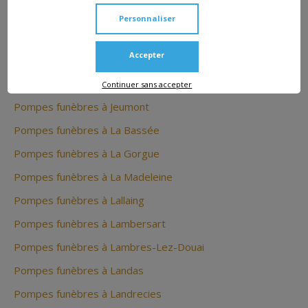
Pompes funèbres à Houplines
Personnaliser
Pompes funèbres à Inchy
Accepter
Pompes funèbres à Iwuy
Pompes funèbres à Jenlain
Continuer sans accepter
Pompes funèbres à Jeumont
Pompes funèbres à La Bassée
Pompes funèbres à La Gorgue
Pompes funèbres à La Madeleine
Pompes funèbres à Lallaing
Pompes funèbres à Lambersart
Pompes funèbres à Lambres-Lez-Douai
Pompes funèbres à Landas
Pompes funèbres à Landrecies