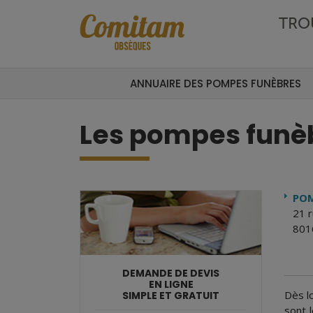
Aller au contenu principal
TRO
ANNUAIRE DES POMPES FUNÈBRES
Les pompes funèb
POM
21 r
8016
DEMANDE DE DEVIS
EN LIGNE
Dès lo
SIMPLE ET GRATUIT
sont 