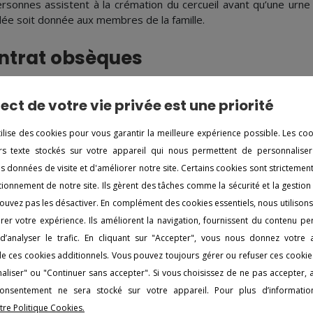
ersonnes assistent à la crémation du cercueil avant qu’une urn
ée soit donnée aux membres de la famille.
ntrat obsèques
ir un contrat de prévoyance permet d'avoir la garantie du bon d
dget décharge sa famille du poids financier ainsi que des probl
ect de votre vie privée est une priorité
te aussi la certitude que vos dernières volontés soient re
ture.
tilise des cookies pour vous garantir la meilleure expérience possible. Les co
iers texte stockés sur votre appareil qui nous permettent de personnaliser
vis obsèques
es données de visite et d'améliorer notre site. Certains cookies sont strictemen
ionnement de notre site. Ils gèrent des tâches comme la sécurité et la gestion
nant compte des volontés de la personne décédée, le tari
ouvez pas les désactiver. En complément des cookies essentiels, nous utilison
alement, cela représente une dépense importante. Avec Comi
er votre expérience. Ils améliorent la navigation, fournissent du contenu pe
l'organisation des obsèques depuis notre page internet, ensuite
d’analyser le trafic. En cliquant sur "Accepter", vous nous donnez votre
s funèbres près de chez vous. De ce fait, vous avez la garantie
n de ces cookies additionnels. Vous pouvez toujours gérer ou refuser ces cookie
 prix abordables, et vous êtes immédiatement mis en relation av
aliser" ou "Continuer sans accepter". Si vous choisissez de ne pas accepter,
us de détails sur l’organisat
nsentement ne sera stocké sur votre appareil. Pour plus d’information
tre Politique Cookies.