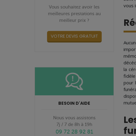
vous 
Vous souhaitez avoir les
meilleures prestations au
Ré
meilleur prix ?
VOTRE DEVIS GRATUIT
Aucun
impor
mémoi
décédé
la cé
fidèl
pour 
funér
dispo
mutue
BESOIN D'AIDE
Le
Nous vous assistons
7j / 7 de 8h à 19h
fu
09 72 28 92 81