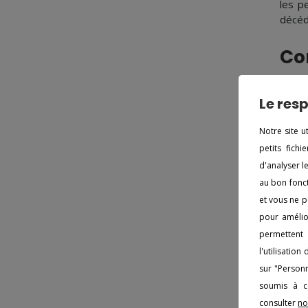
les p
décéd
Co
Chois
le bu
Le resp
appor
sépul
Notre site u
petits fich
De
d'analyser l
au bon fonct
En te
et vous ne p
Génér
pour amélior
pour 
permettent 
pompe
l'utilisatio
à des
sur "Personn
Pl
soumis à co
consulter
no