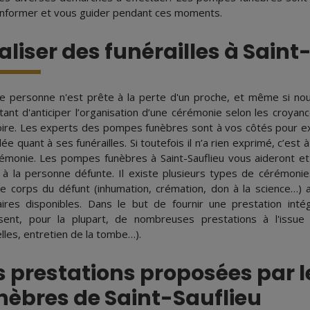
informer et vous guider pendant ces moments.
aliser des funérailles à Saint
e personne n'est prête à la perte d'un proche, et même si nou
tant d'anticiper l’organisation d’une cérémonie selon les croya
re. Les experts des pompes funèbres sont à vos côtés pour exa
e quant à ses funérailles. Si toutefois il n’a rien exprimé, c’est
rémonie. Les pompes funèbres à Saint-Sauflieu vous aideront 
e à la personne défunte. Il existe plusieurs types de cérémonies
le corps du défunt (inhumation, crémation, don à la science…)
aires disponibles. Dans le but de fournir une prestation in
sent, pour la plupart, de nombreuses prestations à l'issue 
lles, entretien de la tombe…).
s prestations proposées par 
nèbres de Saint-Sauflieu