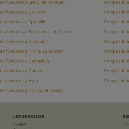
s funèbres à Crécy-en-Ponthieu
Pompes fun
s funèbres à Doullens
Pompes funè
s funèbres à Eppeville
Pompes funè
s funèbres à Feuquières-en-Vimeu
Pompes funè
s funèbres à Flixecourt
Pompes funè
s funèbres à Friville-Escarbotin
Pompes funè
s funèbres à Gamaches
Pompes funè
s funèbres à Gauville
Pompes funè
es funèbres à Ham
Pompes funè
s funèbres à Hornoy-le-Bourg
LES SERVICES
ES
Comitam
Pro