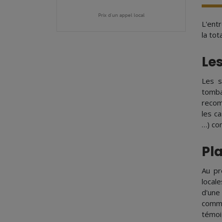
Prix d'un appel local
L'ent
la tot
Le
Les s
tomba
recom
les c
…) co
Pl
Au pr
locale
d'une
commu
témoi