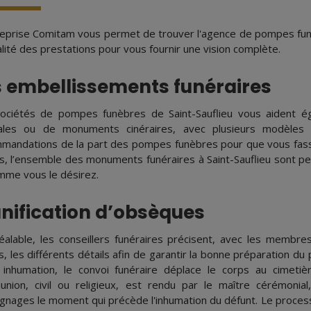
reprise Comitam vous permet de trouver l'agence de pompes funè
alité des prestations pour vous fournir une vision complète.
s embellissements funéraires
ociétés de pompes funèbres de Saint-Sauflieu vous aident ég
les ou de monuments cinéraires, avec plusieurs modèles 
mandations de la part des pompes funèbres pour que vous fass
as, l’ensemble des monuments funéraires à Saint-Sauflieu sont pe
mme vous le désirez.
anification d’obsèques
éalable, les conseillers funéraires précisent, avec les membres
s, les différents détails afin de garantir la bonne préparation du
 inhumation, le convoi funéraire déplace le corps au cimet
nion, civil ou religieux, est rendu par le maître cérémonial
gnages le moment qui précède l'inhumation du défunt. Le processu