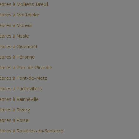
bres à Molliens-Dreuil
bres à Montdidier
bres à Moreuil
bres à Nesle
èbres à Oisemont
èbres à Péronne
bres à Poix-de-Picardie
èbres à Pont-de-Metz
bres à Puchevillers
bres à Rainneville
bres à Rivery
bres à Roisel
bres à Rosières-en-Santerre