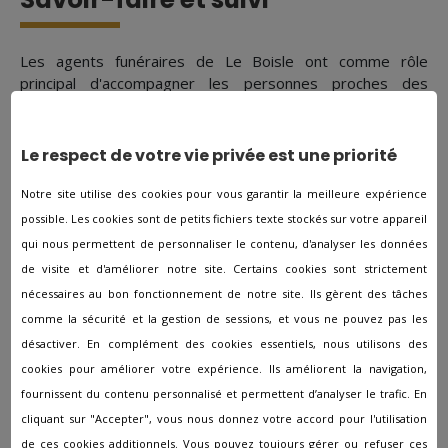
Les agents funéraires de Le Boisle ont comme rôle
principal d'accompagner les personnes proches des
défunts sur tout ce qui relève de la logistique en rapport
avec l'organisation des obsèques. Au-delà de ces tâches,
vous pourrez aussi compter sur leur expertise pour vous
Le respect de votre vie privée est une priorité
épauler dans cette étape de deuil. Ils seront à votre
écoute et répondront à toutes vos demandes pour rendre
Notre site utilise des cookies pour vous garantir la meilleure expérience
un bel hommage.
possible. Les cookies sont de petits fichiers texte stockés sur votre appareil
qui nous permettent de personnaliser le contenu, d'analyser les données
de visite et d'améliorer notre site. Certains cookies sont strictement
nécessaires au bon fonctionnement de notre site. Ils gèrent des tâches
Les autres agences à proximité
comme la sécurité et la gestion de sessions, et vous ne pouvez pas les
de Le Boisle
désactiver. En complément des cookies essentiels, nous utilisons des
cookies pour améliorer votre expérience. Ils améliorent la navigation,
fournissent du contenu personnalisé et permettent d’analyser le trafic. En
Pompes funèbres à Abbeville
cliquant sur "Accepter", vous nous donnez votre accord pour l'utilisation
Pompes funèbres à Ailly-sur-Somme
de ces cookies additionnels. Vous pouvez toujours gérer ou refuser ces