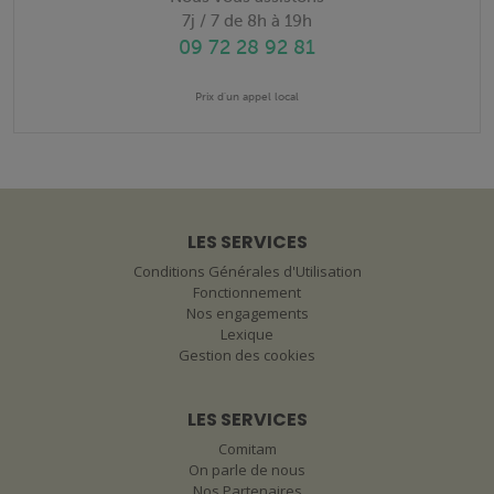
7j / 7 de 8h à 19h
09 72 28 92 81
Prix d'un appel local
LES SERVICES
Conditions Générales d'Utilisation
Fonctionnement
Nos engagements
Lexique
Gestion des cookies
LES SERVICES
Comitam
On parle de nous
Nos Partenaires