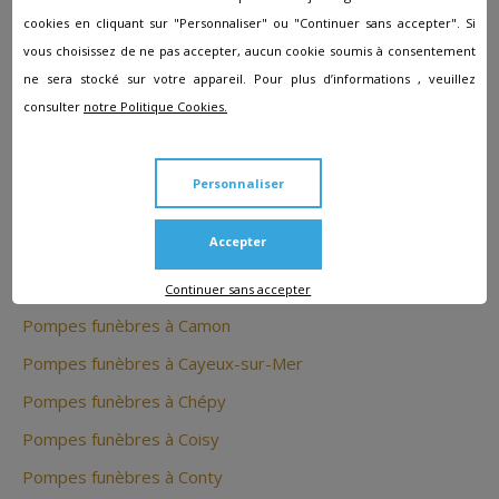
Pompes funèbres à Airaines
cookies en cliquant sur "Personnaliser" ou "Continuer sans accepter". Si
vous choisissez de ne pas accepter, aucun cookie soumis à consentement
Pompes funèbres à Albert
ne sera stocké sur votre appareil. Pour plus d’informations , veuillez
Pompes funèbres à Allery
consulter
notre Politique Cookies.
Pompes funèbres à Amiens
Pompes funèbres à Ault
Personnaliser
Pompes funèbres à Beaucamps-le-Vieux
Accepter
Pompes funèbres à Beauchamps
Pompes funèbres à Bernaville
Continuer sans accepter
Pompes funèbres à Camon
Pompes funèbres à Cayeux-sur-Mer
Pompes funèbres à Chépy
Pompes funèbres à Coisy
Pompes funèbres à Conty