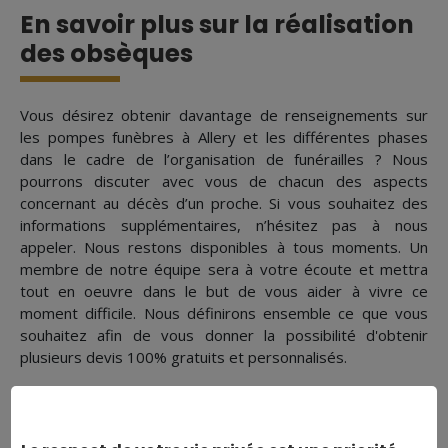
En savoir plus sur la réalisation
des obsèques
Vous désirez obtenir davantage de renseignements sur
les pompes funèbres à Allery et les différentes phases
dans le cadre de l’organisation de funérailles ? Nous
pourrons discuter avec vous de chacun des aspects
concernant au décès d’un proche. Si vous souhaitez des
informations supplémentaires, n’hésitez pas à nous
appeler. Nous restons disponibles à tous moments. Un
membre de notre équipe sera à votre écoute et mettra
tout en oeuvre dans le but de vous aider à vivre ce
moment difficile. Nous définirons ensemble ce que vous
souhaitez afin de vous donner la possibilité d'obtenir
plusieurs devis 100% gratuits et personnalisés.