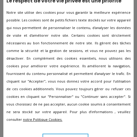
Les autres agences à proximité
Le respect de votre vie privée est une priorité
de Allery
Notre site utilise des cookies pour vous garantir la meilleure expérience
possible. Les cookies sont de petits fichiers texte stockés sur votre appareil
qui nous permettent de personnaliser le contenu, d'analyser les données
Pompes funèbres à Abbeville
de visite et d'améliorer notre site. Certains cookies sont strictement
Pompes funèbres à Ailly-sur-Somme
nécessaires au bon fonctionnement de notre site. Ils gèrent des tâches
Pompes funèbres à Airaines
comme la sécurité et la gestion de sessions, et vous ne pouvez pas les
désactiver. En complément des cookies essentiels, nous utilisons des
Pompes funèbres à Albert
cookies pour améliorer votre expérience. Ils améliorent la navigation,
Pompes funèbres à Amiens
fournissent du contenu personnalisé et permettent d’analyser le trafic. En
Pompes funèbres à Ault
cliquant sur "Accepter", vous nous donnez votre accord pour l'utilisation
de ces cookies additionnels. Vous pouvez toujours gérer ou refuser ces
Pompes funèbres à Beaucamps-le-Vieux
cookies en cliquant sur "Personnaliser" ou "Continuer sans accepter". Si
Pompes funèbres à Beauchamps
vous choisissez de ne pas accepter, aucun cookie soumis à consentement
Pompes funèbres à Bernaville
ne sera stocké sur votre appareil. Pour plus d’informations , veuillez
consulter
notre Politique Cookies.
Pompes funèbres à Camon
Pompes funèbres à Cayeux-sur-Mer