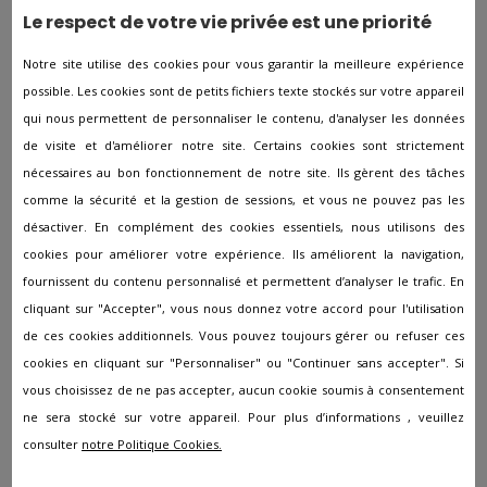
Le respect de votre vie privée est une priorité
Les autres agences à proximité
Notre site utilise des cookies pour vous garantir la meilleure expérience
de Albert
possible. Les cookies sont de petits fichiers texte stockés sur votre appareil
qui nous permettent de personnaliser le contenu, d'analyser les données
Pompes funèbres à Abbeville
de visite et d'améliorer notre site. Certains cookies sont strictement
nécessaires au bon fonctionnement de notre site. Ils gèrent des tâches
Pompes funèbres à Ailly-sur-Somme
comme la sécurité et la gestion de sessions, et vous ne pouvez pas les
Pompes funèbres à Airaines
désactiver. En complément des cookies essentiels, nous utilisons des
Pompes funèbres à Allery
cookies pour améliorer votre expérience. Ils améliorent la navigation,
fournissent du contenu personnalisé et permettent d’analyser le trafic. En
Pompes funèbres à Amiens
cliquant sur "Accepter", vous nous donnez votre accord pour l'utilisation
Pompes funèbres à Ault
de ces cookies additionnels. Vous pouvez toujours gérer ou refuser ces
Pompes funèbres à Beaucamps-le-Vieux
cookies en cliquant sur "Personnaliser" ou "Continuer sans accepter". Si
vous choisissez de ne pas accepter, aucun cookie soumis à consentement
Pompes funèbres à Beauchamps
ne sera stocké sur votre appareil. Pour plus d’informations , veuillez
Pompes funèbres à Bernaville
consulter
notre Politique Cookies.
Pompes funèbres à Camon