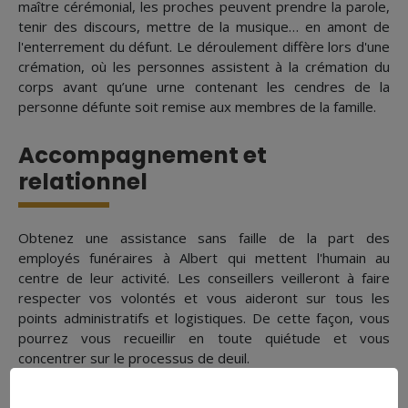
maître cérémonial, les proches peuvent prendre la parole,
tenir des discours, mettre de la musique… en amont de
l'enterrement du défunt. Le déroulement diffère lors d'une
crémation, où les personnes assistent à la crémation du
corps avant qu’une urne contenant les cendres de la
personne défunte soit remise aux membres de la famille.
Accompagnement et
relationnel
Obtenez une assistance sans faille de la part des
employés funéraires à Albert qui mettent l'humain au
centre de leur activité. Les conseillers veilleront à faire
respecter vos volontés et vous aideront sur tous les
points administratifs et logistiques. De cette façon, vous
pourrez vous recueillir en toute quiétude et vous
concentrer sur le processus de deuil.