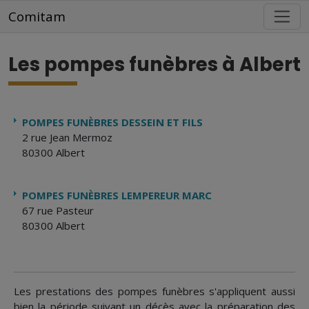
Aller au contenu principal
Comitam
Les pompes funèbres à Albert
POMPES FUNÈBRES DESSEIN ET FILS
2 rue Jean Mermoz
80300 Albert
POMPES FUNÈBRES LEMPEREUR MARC
67 rue Pasteur
80300 Albert
Les prestations des pompes funèbres s'appliquent aussi
bien la période suivant un décès avec la préparation des