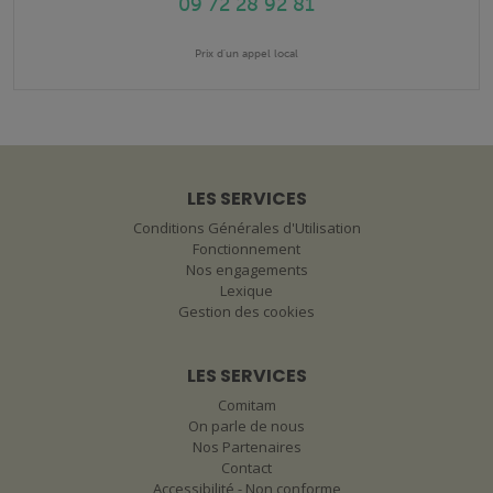
09 72 28 92 81
Prix d'un appel local
LES SERVICES
Conditions Générales d'Utilisation
Fonctionnement
Nos engagements
Lexique
Gestion des cookies
LES SERVICES
Comitam
On parle de nous
Nos Partenaires
Contact
Accessibilité - Non conforme