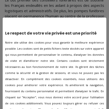
Le but premier des conseillers funéraires est de soutenir
les Français endeuillés en les aidant à propos des aspects
logistiques et administratifs. De plus, les pompes funèbres
placent en permanence l’humain au centre de la profession
et les conseillers sauront répondre aux exigences, parfois
intimes, des clients. Dans le but d'accompagner les familles
endeuillées, les pompes funéraires veilleront à faire
Le respect de votre vie privée est une priorité
respecter l'ensemble des étapes conformément aux
demandes de chacun.
Notre site utilise des cookies pour vous garantir la meilleure expérience
possible. Les cookies sont de petits fichiers texte stockés sur votre appareil
qui nous permettent de personnaliser le contenu, d'analyser les données
de visite et d'améliorer notre site. Certains cookies sont strictement
Les autres agences à proximité
nécessaires au bon fonctionnement de notre site. Ils gèrent des tâches
de Crécy-en-Ponthieu
comme la sécurité et la gestion de sessions, et vous ne pouvez pas les
désactiver. En complément des cookies essentiels, nous utilisons des
cookies pour améliorer votre expérience. Ils améliorent la navigation,
Pompes funèbres à Abbeville
fournissent du contenu personnalisé et permettent d’analyser le trafic. En
Pompes funèbres à Ailly-sur-Somme
cliquant sur "Accepter", vous nous donnez votre accord pour l'utilisation
de ces cookies additionnels. Vous pouvez toujours gérer ou refuser ces
Pompes funèbres à Airaines