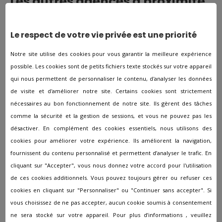
Les autres agences à proximité
de Saint-Savinien
Le respect de votre vie privée est une priorité
Pompes funèbres à Aigrefeuille-d'Aunis
Notre site utilise des cookies pour vous garantir la meilleure expérience
Pompes funèbres à Angoulins
possible. Les cookies sont de petits fichiers texte stockés sur votre appareil
qui nous permettent de personnaliser le contenu, d'analyser les données
Pompes funèbres à Archiac
de visite et d'améliorer notre site. Certains cookies sont strictement
Pompes funèbres à Arvert
nécessaires au bon fonctionnement de notre site. Ils gèrent des tâches
Pompes funèbres à Aulnay
comme la sécurité et la gestion de sessions, et vous ne pouvez pas les
désactiver. En complément des cookies essentiels, nous utilisons des
Pompes funèbres à Avy
cookies pour améliorer votre expérience. Ils améliorent la navigation,
Pompes funèbres à Aytré
fournissent du contenu personnalisé et permettent d’analyser le trafic. En
Pompes funèbres à Beauvais-sur-Matha
cliquant sur "Accepter", vous nous donnez votre accord pour l'utilisation
de ces cookies additionnels. Vous pouvez toujours gérer ou refuser ces
Pompes funèbres à Blanzac-Les-Matha
cookies en cliquant sur "Personnaliser" ou "Continuer sans accepter". Si
Pompes funèbres à Boisredon
vous choisissez de ne pas accepter, aucun cookie soumis à consentement
Pompes funèbres à Bourcefranc-le-Chapus
ne sera stocké sur votre appareil. Pour plus d’informations , veuillez