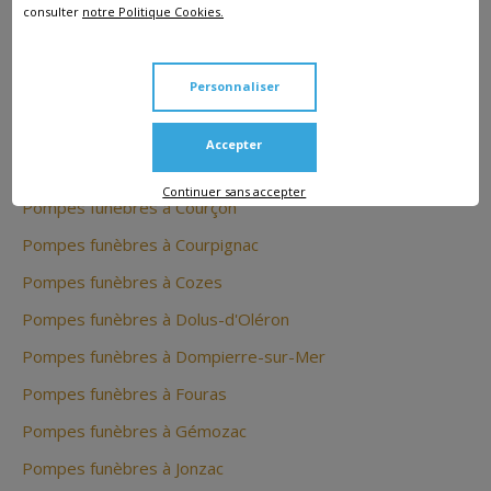
consulter
notre Politique Cookies.
Pompes funèbres à Chamouillac
Pompes funèbres à Chaniers
Personnaliser
Pompes funèbres à Châtelaillon-Plage
Pompes funèbres à Chevanceaux
Accepter
Pompes funèbres à Consac
Continuer sans accepter
Pompes funèbres à Courçon
Pompes funèbres à Courpignac
Pompes funèbres à Cozes
Pompes funèbres à Dolus-d'Oléron
Pompes funèbres à Dompierre-sur-Mer
Pompes funèbres à Fouras
Pompes funèbres à Gémozac
Pompes funèbres à Jonzac