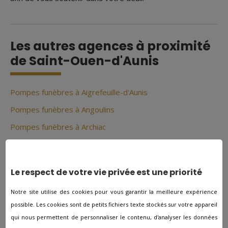
Les autres agences à proximité
de Saint-Ouen-d'Aunis
Pompes funèbres à Aigrefeuille-d'Aunis
Pompes funèbres à Angoulins
Pompes funèbres à Archiac
Pompes funèbres à Arvert
Pompes funèbres à Aulnay
Le respect de votre vie privée est une priorité
Pompes funèbres à Avy
Notre site utilise des cookies pour vous garantir la meilleure expérience
Pompes funèbres à Aytré
possible. Les cookies sont de petits fichiers texte stockés sur votre appareil
Pompes funèbres à Beauvais-sur-Matha
qui nous permettent de personnaliser le contenu, d'analyser les données