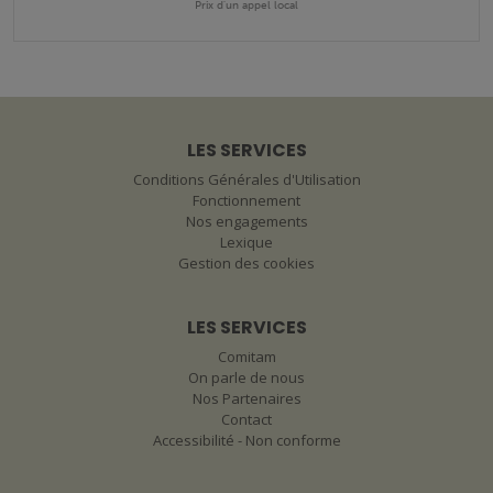
Prix d'un appel local
LES SERVICES
Conditions Générales d'Utilisation
Fonctionnement
Nos engagements
Lexique
Gestion des cookies
LES SERVICES
Comitam
On parle de nous
Nos Partenaires
Contact
Accessibilité - Non conforme