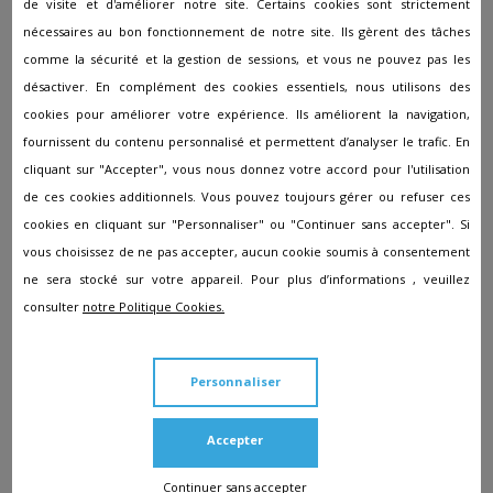
Pompes funèbres à Blanzac-Les-Matha
de visite et d'améliorer notre site. Certains cookies sont strictement
nécessaires au bon fonctionnement de notre site. Ils gèrent des tâches
Pompes funèbres à Boisredon
comme la sécurité et la gestion de sessions, et vous ne pouvez pas les
Pompes funèbres à Bourcefranc-le-Chapus
désactiver. En complément des cookies essentiels, nous utilisons des
cookies pour améliorer votre expérience. Ils améliorent la navigation,
Pompes funèbres à Chamouillac
fournissent du contenu personnalisé et permettent d’analyser le trafic. En
Pompes funèbres à Chaniers
cliquant sur "Accepter", vous nous donnez votre accord pour l'utilisation
Pompes funèbres à Châtelaillon-Plage
de ces cookies additionnels. Vous pouvez toujours gérer ou refuser ces
cookies en cliquant sur "Personnaliser" ou "Continuer sans accepter". Si
Pompes funèbres à Chevanceaux
vous choisissez de ne pas accepter, aucun cookie soumis à consentement
Pompes funèbres à Consac
ne sera stocké sur votre appareil. Pour plus d’informations , veuillez
Pompes funèbres à Courçon
consulter
notre Politique Cookies.
Pompes funèbres à Courpignac
Pompes funèbres à Cozes
Personnaliser
Pompes funèbres à Dolus-d'Oléron
Accepter
Pompes funèbres à Dompierre-sur-Mer
Continuer sans accepter
Pompes funèbres à Fouras