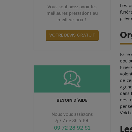
Les p
Vous souhaitez avoir les
funér
meilleures prestations au
prévo
meilleur prix ?
Or
VOTRE DEVIS GRATUIT
Faire
doulo
funér
volon
de cé
agenc
dans 
des o
BESOIN D'AIDE
pense
Voici
Nous vous assistons
7j / 7 de 8h à 19h
Le
09 72 28 92 81