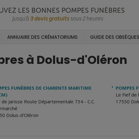
UVEZ LES BONNES POMPES FUNÈBRES
Jusqu’à
3 devis gratuits
sous 2 heures
ANNUAIRE DES CRÉMATORIUMS
GUIDE DES OBSÈQUE
res à Dolus-d'Oléron
PES FUNÈBRES DE CHARENTE MARITIME
POMPES F
CM)
Le Fief de l
 de Jarisse Route Départementale 734 - C.C.
17550 Dol
ermarché
50 Dolus-d'Oléron