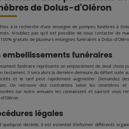
nèbres de Dolus-d'Oléron
êtes à la recherche d'une enseigne de pompes funèbres à Dolu
ntés. N'oubliez pas qu’il est possible de nous contacter de ma
 100% gratuits de plusieurs enseignes funéraires à Dolus-d'Oléro
s embellissements funéraires
nument funéraire représente un emplacement de deuil choisi par
n testament. Il sera alors la dernière demeure du défunt suite au
ficités et le tarif peut rapidement augmenter. Demandez des
am. On retrouve des contraintes selon les cimetières et v
toriées sur notre annuaire les connaissent et sauront vous ren
-d'Oléron.
océdures légales
 quelqu'un décède, il est essentiel d'informer différents organ