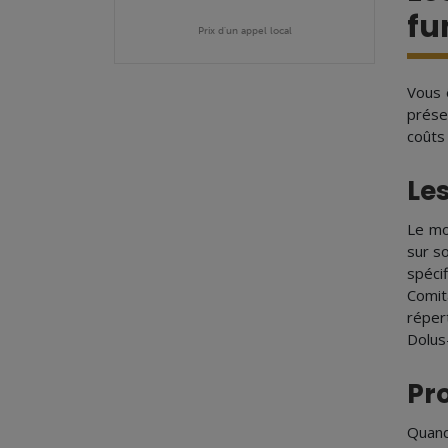
fu
Prix d'un appel local
Vous 
prése
coûts
Le
Le mo
sur so
spéci
Comit
réper
Dolus
Pr
Quand