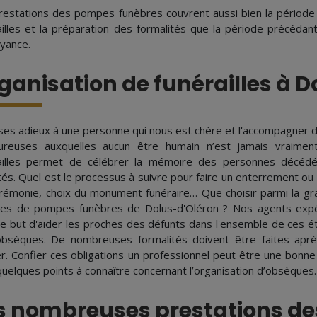
restations des pompes funèbres couvrent aussi bien la période 
ailles et la préparation des formalités que la période précéda
yance.
ganisation de funérailles à 
 ses adieux à une personne qui nous est chère et l'accompagner d
ureuses auxquelles aucun être humain n’est jamais vraiment
ailles permet de célébrer la mémoire des personnes décédé
tés. Quel est le processus à suivre pour faire un enterrement ou
rémonie, choix du monument funéraire… Que choisir parmi la gra
es de pompes funèbres de Dolus-d'Oléron ? Nos agents expé
le but d'aider les proches des défunts dans l'ensemble de ces 
bsèques. De nombreuses formalités doivent être faites après 
r. Confier ces obligations un professionnel peut être une bonn
 quelques points à connaître concernant l’organisation d’obsèques.
s nombreuses prestations d