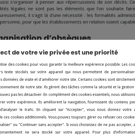
aussi s'organiser à penser aux répercussions de son décès. C
lités légales ne sont pas les éléments que l'on souhaite fair
ureusement, il s'agit là d'une nécessité : les formalités admini
 personne, pour que les établissements en relation soient capable
ganisation d’obsèques
anisation de funérailles représente une prestation primordiale 
ect de votre vie privée est une priorité
rsonne défunte n'avait rien prévu, une agence des pompes funèb
 vous soutenir durant le deuil. Elle vous guidera également s
tilise des cookies pour vous garantir la meilleure expérience possible. Les co
ues.
iers texte stockés sur votre appareil qui nous permettent de personnaliser
es données de visite et d'améliorer notre site. Certains cookies sont strictemen
 devis pour des obsèques
ionnement de notre site. Ils gèrent des tâches comme la sécurité et la gestion
ouvez pas les désactiver. En complément des cookies essentiels, nous utilison
 équipe sera à votre disposition de manière à vous communiq
er votre expérience. Ils améliorent la navigation, fournissent du contenu pe
 le coût des obsèques. N'hésitez pas à prendre contact avec nos
d’analyser le trafic. En cliquant sur "Accepter", vous nous donnez votre
 de pompes funèbres à Dolus-d'Oléron. Nous vous prodigueron
n de ces cookies additionnels. Vous pouvez toujours gérer ou refuser ces cookie
aider à organiser les obsèques en cohérence avec vos critères.
aliser" ou "Continuer sans accepter". Si vous choisissez de ne pas accepter,
 savoir plus sur l’organisatio
nsentement ne sera stocké sur votre appareil. Pour plus d’information