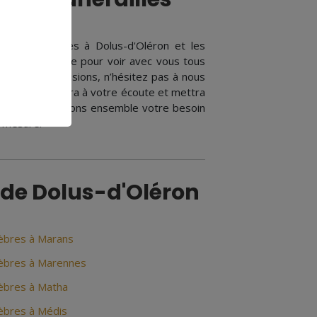
ompes funèbres à Dolus-d'Oléron et les
t notre possible pour voir avec vous tous
z plus de précisions, n’hésitez pas à nous
re équipe sera à votre écoute et mettra
le. Nous définirons ensemble votre besoin
r-mesure.
 de Dolus-d'Oléron
èbres à Marans
èbres à Marennes
èbres à Matha
bres à Médis