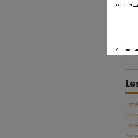
consulter
no
Vous 
diffé
les é
appel
tout 
Continuer sa
pour 
Le
Pompe
Pompe
Pompe
Pompe