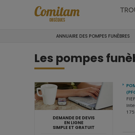
Aller au contenu principal
TRO
ANNUAIRE DES POMPES FUNÈBRES
Les pompes funèb
POM
(PF
FIEF
Int
175
DEMANDE DE DEVIS
EN LIGNE
SIMPLE ET GRATUIT