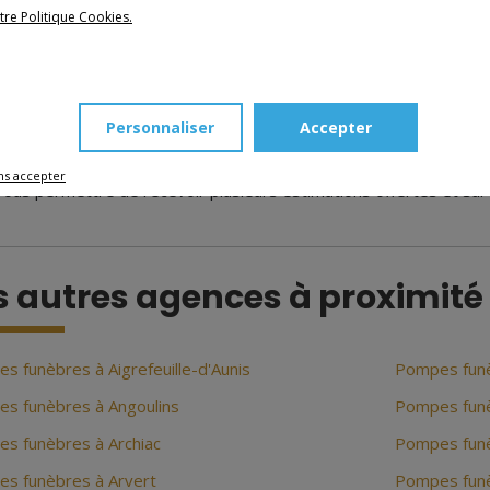
tre Politique Cookies.
souhaitez avoir plus de précisions en ce qui concerne les p
rentes phases pour l’organisation d’obsèques ? Nous ferons tou
léments relatifs à la perte d'une personne proche. Si vous désire
Personnaliser
Accepter
er. Nous sommes disponibles à tous moments. Un membre de not
en place afin de vous assister pour surmonter ce moment diffici
ns accepter
vous permettre de recevoir plusieurs estimations offertes et su
s autres agences à proximité
s funèbres à Aigrefeuille-d'Aunis
Pompes fun
s funèbres à Angoulins
Pompes fun
s funèbres à Archiac
Pompes fun
s funèbres à Arvert
Pompes funè