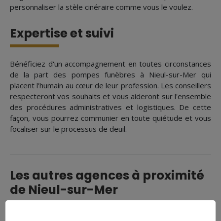
personnaliser la stèle cinéraire comme vous le voulez.
Expertise et suivi
Bénéficiez d'un accompagnement en toutes circonstances
de la part des pompes funèbres à Nieul-sur-Mer qui
placent l'humain au cœur de leur profession. Les conseillers
respecteront vos souhaits et vous aideront sur l'ensemble
des procédures administratives et logistiques. De cette
façon, vous pourrez communier en toute quiétude et vous
focaliser sur le processus de deuil.
Les autres agences à proximité
de Nieul-sur-Mer
Pompes funèbres à Aigrefeuille-d'Aunis