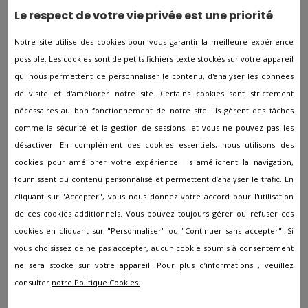
Le respect de votre vie privée est une priorité
Pompes funèbres à Angoulins
Notre site utilise des cookies pour vous garantir la meilleure expérience
Pompes funèbres à Archiac
possible. Les cookies sont de petits fichiers texte stockés sur votre appareil
Pompes funèbres à Arvert
qui nous permettent de personnaliser le contenu, d'analyser les données
Pompes funèbres à Aulnay
de visite et d'améliorer notre site. Certains cookies sont strictement
nécessaires au bon fonctionnement de notre site. Ils gèrent des tâches
Pompes funèbres à Avy
comme la sécurité et la gestion de sessions, et vous ne pouvez pas les
Pompes funèbres à Aytré
désactiver. En complément des cookies essentiels, nous utilisons des
Pompes funèbres à Beauvais-sur-Matha
cookies pour améliorer votre expérience. Ils améliorent la navigation,
fournissent du contenu personnalisé et permettent d’analyser le trafic. En
Pompes funèbres à Blanzac-Les-Matha
cliquant sur "Accepter", vous nous donnez votre accord pour l'utilisation
Pompes funèbres à Boisredon
de ces cookies additionnels. Vous pouvez toujours gérer ou refuser ces
cookies en cliquant sur "Personnaliser" ou "Continuer sans accepter". Si
Pompes funèbres à Bourcefranc-le-Chapus
vous choisissez de ne pas accepter, aucun cookie soumis à consentement
Pompes funèbres à Chamouillac
ne sera stocké sur votre appareil. Pour plus d’informations , veuillez
Pompes funèbres à Chaniers
consulter
notre Politique Cookies.
Pompes funèbres à Châtelaillon-Plage