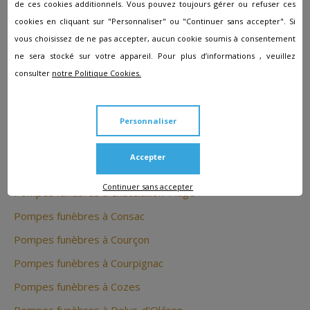
Pompes funèbres à Avy
de ces cookies additionnels. Vous pouvez toujours gérer ou refuser ces
cookies en cliquant sur "Personnaliser" ou "Continuer sans accepter". Si
Pompes funèbres à Aytré
vous choisissez de ne pas accepter, aucun cookie soumis à consentement
Pompes funèbres à Beauvais-sur-Matha
ne sera stocké sur votre appareil. Pour plus d’informations , veuillez
consulter
notre Politique Cookies.
Pompes funèbres à Blanzac-Les-Matha
Pompes funèbres à Boisredon
Pompes funèbres à Bourcefranc-le-Chapus
Personnaliser
Pompes funèbres à Chamouillac
Accepter
Pompes funèbres à Chaniers
Continuer sans accepter
Pompes funèbres à Châtelaillon-Plage
Pompes funèbres à Consac
Pompes funèbres à Courçon
Pompes funèbres à Courpignac
Pompes funèbres à Cozes