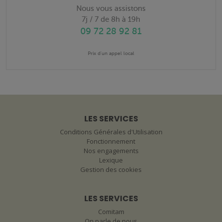
Nous vous assistons
7j / 7 de 8h à 19h
09 72 28 92 81
Prix d'un appel local
LES SERVICES
Conditions Générales d'Utilisation
Fonctionnement
Nos engagements
Lexique
Gestion des cookies
LES SERVICES
Comitam
On parle de nous