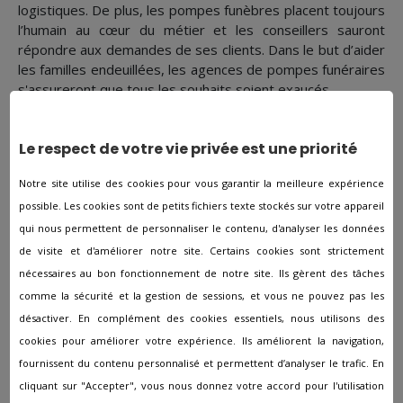
logistiques. De plus, les pompes funèbres placent toujours
l’humain au cœur du métier et les conseillers sauront
répondre aux demandes de ses clients. Dans le but d’aider
les familles endeuillées, les agences de pompes funéraires
s'assureront que tous les souhaits soient exaucés.
Le respect de votre vie privée est une priorité
Les autres agences à proximité
Notre site utilise des cookies pour vous garantir la meilleure expérience
de Chevanceaux
possible. Les cookies sont de petits fichiers texte stockés sur votre appareil
qui nous permettent de personnaliser le contenu, d'analyser les données
de visite et d'améliorer notre site. Certains cookies sont strictement
Pompes funèbres à Aigrefeuille-d'Aunis
nécessaires au bon fonctionnement de notre site. Ils gèrent des tâches
Pompes funèbres à Angoulins
comme la sécurité et la gestion de sessions, et vous ne pouvez pas les
Pompes funèbres à Archiac
désactiver. En complément des cookies essentiels, nous utilisons des
cookies pour améliorer votre expérience. Ils améliorent la navigation,
Pompes funèbres à Arvert
fournissent du contenu personnalisé et permettent d’analyser le trafic. En
Pompes funèbres à Aulnay
cliquant sur "Accepter", vous nous donnez votre accord pour l'utilisation