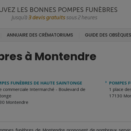
UVEZ LES BONNES POMPES FUNÈBRES
Jusqu’à
3 devis gratuits
sous 2 heures
ANNUAIRE DES CRÉMATORIUMS
GUIDE DES OBSÈQUE
bres à Montendre
PES FUNÈBRES DE HAUTE SAINTONGE
POMPES F
e commerciale Intermarché - Boulevard de
1 place de
ntonge
17130 Mo
30 Montendre
ompes funèbres de Montendre proposent de nombreux service