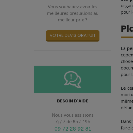
organ
Vous souhaitez avoir les
pour 
meilleures prestations au
meilleur prix ?
Pl
VOTRE DEVIS GRATUIT
La pe
cepen
chose
docum
pour l
Le ce
mortu
BESOIN D'AIDE
même 
défun
Nous vous assistons
Dans t
7j / 7 de 8h à 19h
faire
09 72 28 92 81