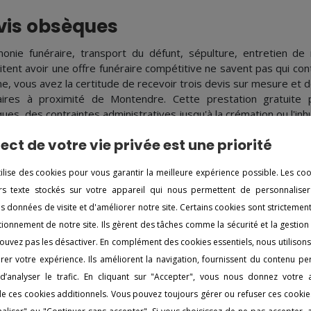
vis obsèques
onie funéraire, transport du défunt, sépulture, entretien de
itent avoir une offre funéraire compétitive ne savent pas qui co
ne, vous avez la certitude de recevoir trois devis sur mesure et d
aires à proximité de Montendre. Cette prestation gratuite
ues, des contraintes administratives jusqu'à la crémation ou l'in
ect de votre vie privée est une priorité
évoyance obsèques
tilise des cookies pour vous garantir la meilleure expérience possible. Les co
 certains motifs pour lesquels il est recommandé de prévoi
iers texte stockés sur votre appareil qui nous permettent de personnaliser
gez votre famille en finançant les frais liés aux funérailles. Vo
es données de visite et d'améliorer notre site. Certains cookies sont strictemen
tés seront respectées au moment des funérailles.
ionnement de notre site. Ils gèrent des tâches comme la sécurité et la gestion
s embellissements funéraires
ouvez pas les désactiver. En complément des cookies essentiels, nous utilison
er votre expérience. Ils améliorent la navigation, fournissent du contenu pe
pplément des offres de préparation d'obsèques, les pompes fu
d’analyser le trafic. En cliquant sur "Accepter", vous nous donnez votre
 de stèles funéraires. Vous bénéficierez de précieuses recomm
n de ces cookies additionnels. Vous pouvez toujours gérer ou refuser ces cookie
que vous fassiez le bon choix de monument. Quoi qu’il en soit