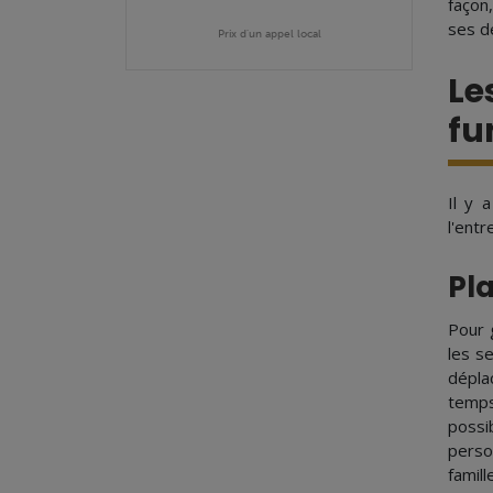
façon,
ses d
Prix d'un appel local
Le
fu
Il y 
l'ent
Pla
Pour 
les s
dépla
temps
possi
perso
famill