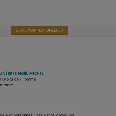
DEVIS POMPES FUNÈBRES
S
UNÈBRES NOËL MICHEL
s Droits de l'Homme
ntendre
s aux personnes : assurance obsèques,