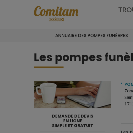
Aller au contenu principal
TRO
ANNUAIRE DES POMPES FUNÈBRES
Les pompes funè
POM
Zon
Sai
171
DEMANDE DE DEVIS
EN LIGNE
SIMPLE ET GRATUIT
Les p