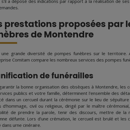
 s'il a déposé des indications par rapport à la réalisation de se
emandes.
s prestations proposées par 
nèbres de Montendre
a une grande diversité de pompes funèbres sur le territoire. 
reprise Comitam compare les nombreux services des pompes funè
nification de funérailles
garantir la bonne organisation des obsèques à Montendre, les co
ervices publics et votre famille, déterminent l'ensemble des déta
cé dans un cercueil durant la cérémonie sur le lieu de sépulture
 d’hommage, civil ou religieux, dirigé par le maître cérémonia
bilité de prendre la parole, tenir des discours, mettre de l
nne défunte. Lors d’une crémation, le cercueil est brulé et le
e dans urne cinéraire.