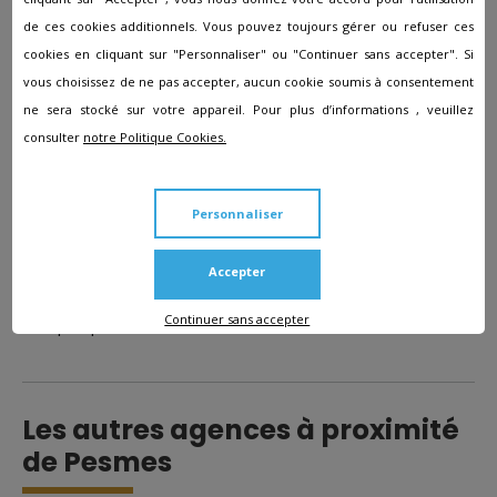
planification des funérailles
de ces cookies additionnels. Vous pouvez toujours gérer ou refuser ces
cookies en cliquant sur "Personnaliser" ou "Continuer sans accepter". Si
Vous pouvez facilement entrer en contact avec des
vous choisissez de ne pas accepter, aucun cookie soumis à consentement
sociétés de pompes funèbres à Pesmes grâce à notre
ne sera stocké sur votre appareil. Pour plus d’informations , veuillez
annuaire Comitam. Nous vous renseignons sur chacune des
consulter
notre Politique Cookies.
étapes de votre deuil. Que vous désiriez des funérailles
économiques, classiques, fastueuses ou inattendues, nos
spécialistes sont disponibles dans le but de vous assister,
Personnaliser
faire que vos souhaits deviennent réalité et réfléchir à la
solution financière la plus adaptée. Ce site a été pensé
Accepter
pour vous faire mieux connaître les formalités funéraires et
choisir un partenaire qui vous convient, à la fois sur l'aspect
Continuer sans accepter
éthique que financier.
Les autres agences à proximité
de Pesmes