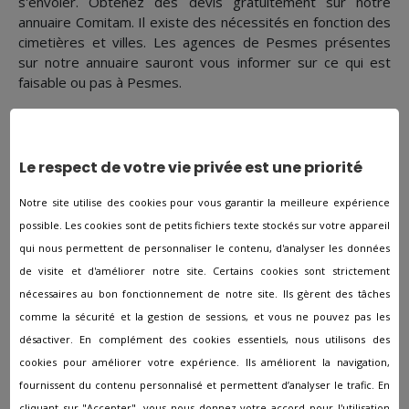
s'envoler. Obtenez des devis gratuitement sur notre
annuaire Comitam. Il existe des nécessités en fonction des
cimetières et villes. Les agences de Pesmes présentes
sur notre annuaire sauront vous informer sur ce qui est
faisable ou pas à Pesmes.
Prévoyance obsèques
L’organisation et le montant de ses obsèques sont des
Le respect de votre vie privée est une priorité
sujets tendus et pas agréables à anticiper. Cependant, il
est préférable de les considérer sereinement, alors qu’on
Notre site utilise des cookies pour vous garantir la meilleure expérience
est en pleine forme, afin de ne plus y penser après cela.
possible. Les cookies sont de petits fichiers texte stockés sur votre appareil
C'est une façon de faire qui est avantageuse pour vous :
qui nous permettent de personnaliser le contenu, d'analyser les données
vous êtes tranquille sur le fait que vos derniers désirs
de visite et d'améliorer notre site. Certains cookies sont strictement
seront honorés. Mais aussi pour votre famille : durant un
nécessaires au bon fonctionnement de notre site. Ils gèrent des tâches
moment compliqué, ils seront contents de ne pas avoir à
comme la sécurité et la gestion de sessions, et vous ne pouvez pas les
prendre de décisions par rapport à la planification des
désactiver. En complément des cookies essentiels, nous utilisons des
obsèques ou à assurer le paiement des frais d’obsèques.
cookies pour améliorer votre expérience. Ils améliorent la navigation,
Plus de précisions sur la
fournissent du contenu personnalisé et permettent d’analyser le trafic. En
cliquant sur "Accepter", vous nous donnez votre accord pour l'utilisation