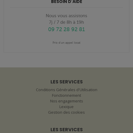
BESOIN D'AIDE
Nous vous assistons
7j / 7 de 8h à 19h
09 72 28 92 81
Prix d'un appel local
LES SERVICES
Conditions Générales d'Utilisation
Fonctionnement
Nos engagements
Lexique
Gestion des cookies
LES SERVICES