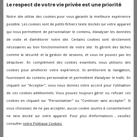
Le respect de votre vie privée est une priorité
En savoir plus sur l’organisation
Notre site utilise des cookies pour vous garantir la meilleure expérience
des obsèques
possible. Les cookies sont de petits fichiers texte stockés sur votre appareil
qui nous permettent de personnaliser le contenu, d'analyser les données
de visite et d'améliorer notre site. Certains cookies sont strictement
Vous avez envie d'obtenir davantage de renseignements
nécessaires au bon fonctionnement de notre site. Ils gèrent des tâches
concernant les pompes funèbres à Arc-lès-Gray et quelles
comme la sécurité et la gestion de sessions, et vous ne pouvez pas les
sont les étapes dans le cadre de l’organisation d’obsèques
désactiver. En complément des cookies essentiels, nous utilisons des
? Nous ferons tout notre possible pour discuter avec vous
de tous les aspects concernant à la disparition d'une
cookies pour améliorer votre expérience. Ils améliorent la navigation,
personne proche. Dans le cas où vous souhaitez plus
fournissent du contenu personnalisé et permettent d’analyser le trafic. En
d’informations, n’hésitez pas à nous contacter. Nous
cliquant sur "Accepter", vous nous donnez votre accord pour l'utilisation
sommes disponibles à tous moments. Un membre de
de ces cookies additionnels. Vous pouvez toujours gérer ou refuser ces
notre équipe sera à votre disposition et mettra tout en
cookies en cliquant sur "Personnaliser" ou "Continuer sans accepter". Si
place pour vous aider à vivre ce moment difficile. Nous
vous choisissez de ne pas accepter, aucun cookie soumis à consentement
définirons ensemble ce dont vous avez besoin afin de
ne sera stocké sur votre appareil. Pour plus d’informations , veuillez
vous permettre de recevoir jusqu’à 3 estimations
gratuites et personnalisées.
consulter
notre Politique Cookies.