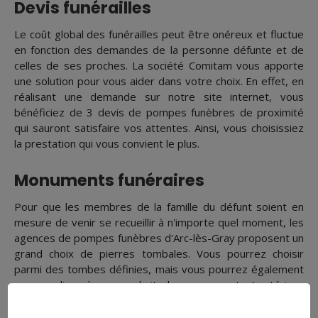
Devis funérailles
Le coût global des funérailles peut être onéreux et fluctue
en fonction des demandes de la personne défunte et de
celles de ses proches. La société Comitam vous apporte
une solution pour vous aider dans votre choix. En effet, en
réalisant une demande sur notre site internet, vous
bénéficiez de 3 devis de pompes funèbres de proximité
qui sauront satisfaire vos attentes. Ainsi, vous choisissiez
la prestation qui vous convient le plus.
Monuments funéraires
Pour que les membres de la famille du défunt soient en
mesure de venir se recueillir à n'importe quel moment, les
agences de pompes funèbres d'Arc-lès-Gray proposent un
grand choix de pierres tombales. Vous pourrez choisir
parmi des tombes définies, mais vous pourrez également
personnaliser à vos souhaits les monuments (matériaux
utilisés, gravures, forme…) que ce soit dans le cadre d'un
enterrement ou dans le cadre d'une crémation.