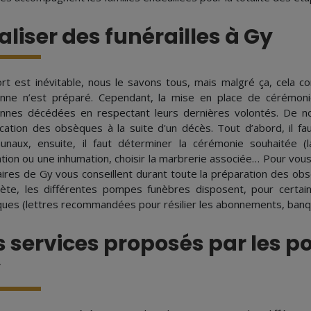
aliser des funérailles à Gy
rt est inévitable, nous le savons tous, mais malgré ça, cela c
nne n’est préparé. Cependant, la mise en place de cérémon
nnes décédées en respectant leurs dernières volontés. De no
fication des obsèques à la suite d'un décès. Tout d’abord, il f
naux, ensuite, il faut déterminer la cérémonie souhaitée (l
tion ou une inhumation, choisir la marbrerie associée… Pour vous 
aires de Gy vous conseillent durant toute la préparation des ob
ète, les différentes pompes funèbres disposent, pour certain
ues (lettres recommandées pour résilier les abonnements, banq
s services proposés par les 
y