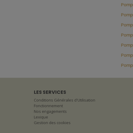
Pompe
Pompe
Pompe
Pompe
Pompe
Pompe
Pompe
LES SERVICES
Conditions Générales d'Utilisation
Fonctionnement
Nos engagements
Lexique
Gestion des cookies