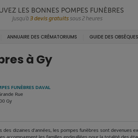
UVEZ LES BONNES POMPES FUNÈBRES
Jusqu’à
3 devis gratuits
sous 2 heures
ANNUAIRE DES CRÉMATORIUMS
GUIDE DES OBSÈQUE
bres à Gy
PES FUNÈBRES DAVAL
Grande Rue
00 Gy
s des dizaines d'années, les pompes funèbres sont devenues expe
les accompagnent les familles endeuillées pour la totalité des éta