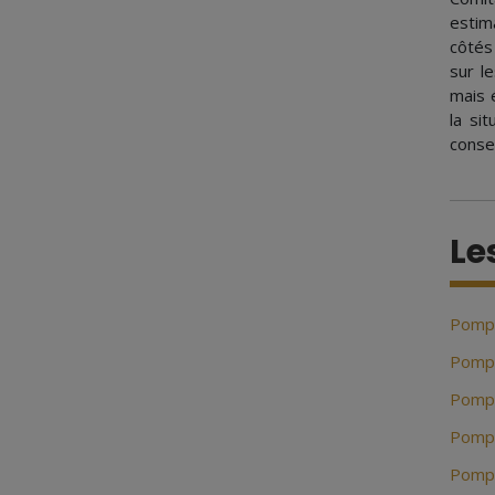
estim
côtés
sur l
mais é
la si
conse
Le
Pompe
Pompe
Pompe
Pompe
Pompe