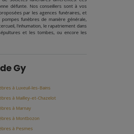
onne défunte. Nos conseillers sont à vos
proposées par les agences funéraires, et
es pompes funèbres de manière générale,
ercueil, l'inhumation, le rapatriement dans
 sépultures et les tombes, ou encore les
 de Gy
bres à Luxeuil-les-Bains
bres à Mailley-et-Chazelot
èbres à Marnay
èbres à Montbozon
èbres à Pesmes