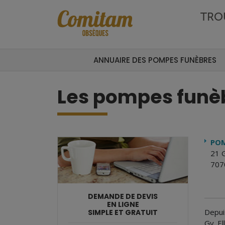
Aller au contenu principal
TRO
ANNUAIRE DES POMPES FUNÈBRES
Les pompes funè
POM
21 
707
DEMANDE DE DEVIS
EN LIGNE
Depui
SIMPLE ET GRATUIT
Gy. El