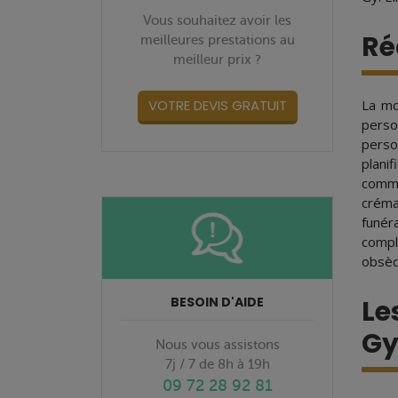
Vous souhaitez avoir les
Ré
meilleures prestations au
meilleur prix ?
VOTRE DEVIS GRATUIT
La mo
perso
perso
plani
commu
créma
funér
compl
obsèq
BESOIN D'AIDE
Le
G
Nous vous assistons
7j / 7 de 8h à 19h
09 72 28 92 81