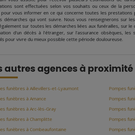
ations sont effectuées selon vos souhaits ou ceux de la pers
 pour vous informer en ce qui concerne toutes les prestations 
es démarches qui vont suivre. Nous vous renseignerons sur l
galement sur toutes les démarches liées aux funérailles, sur le c
tuation d'un décès à l'étranger, sur l'assurance obsèques, les
ils pour vivre du mieux possible cette période douloureuse.
s autres agences à proximité
s funèbres à Aillevillers-et-Lyaumont
Pompes funè
s funèbres à Amance
Pompes funè
s funèbres à Arc-lès-Gray
Pompes fun
s funèbres à Champlitte
Pompes fun
s funèbres à Combeaufontaine
Pompes fun