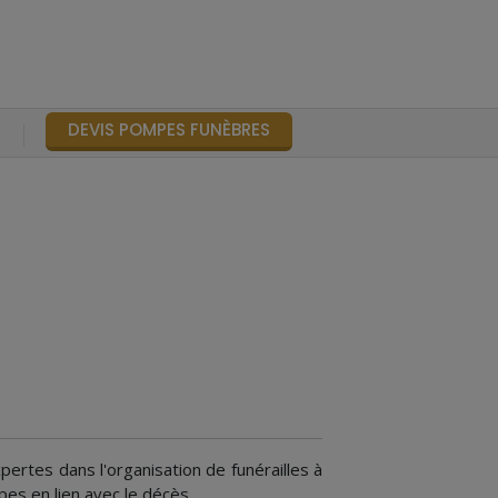
DEVIS POMPES FUNÈBRES
S
rtes dans l'organisation de funérailles à
pes en lien avec le décès.