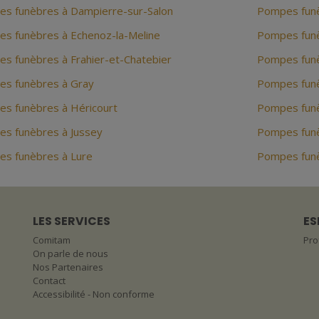
s funèbres à Dampierre-sur-Salon
Pompes funè
s funèbres à Echenoz-la-Meline
Pompes funè
s funèbres à Frahier-et-Chatebier
Pompes funè
s funèbres à Gray
Pompes funè
s funèbres à Héricourt
Pompes funè
s funèbres à Jussey
Pompes funè
s funèbres à Lure
Pompes funèb
LES SERVICES
ES
Comitam
Pro
On parle de nous
Nos Partenaires
Contact
Accessibilité - Non conforme