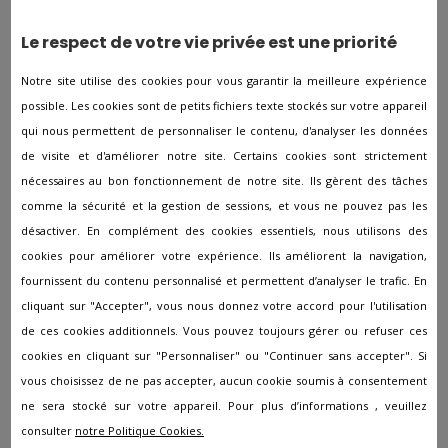
En supplément de leurs offres d'organisation d'obsèques,
les sociétés de pompes funèbres de Lure disposent d’un
Le respect de votre vie privée est une priorité
large catalogue de monuments funéraires. Il existe
différents modèles de monuments funéraires, certains
Notre site utilise des cookies pour vous garantir la meilleure expérience
sont prévus pour l'enterrement et d’autres pour la
possible. Les cookies sont de petits fichiers texte stockés sur votre appareil
crémation. Les conseillers prêteront attention à ce que
qui nous permettent de personnaliser le contenu, d'analyser les données
vous fassiez le bon choix. Quoi qu’il en soit, la totalité des
de visite et d'améliorer notre site. Certains cookies sont strictement
monuments funéraires à Lure peuvent être personnalisés
nécessaires au bon fonctionnement de notre site. Ils gèrent des tâches
(gravure, matériaux, motifs …) à votre guise.
comme la sécurité et la gestion de sessions, et vous ne pouvez pas les
désactiver. En complément des cookies essentiels, nous utilisons des
Expertise et suivi
cookies pour améliorer votre expérience. Ils améliorent la navigation,
fournissent du contenu personnalisé et permettent d’analyser le trafic. En
Les conseillers funéraires de Lure ont comme rôle principal
cliquant sur "Accepter", vous nous donnez votre accord pour l'utilisation
d’aider les familles sur tout ce qui relève de la logistique et
de ces cookies additionnels. Vous pouvez toujours gérer ou refuser ces
l’administratif en rapport avec la préparation des
cookies en cliquant sur "Personnaliser" ou "Continuer sans accepter". Si
obsèques. Au-delà de ces aspects, vous pourrez
vous choisissez de ne pas accepter, aucun cookie soumis à consentement
également bénéficier de leur bienveillance afin de vous
ne sera stocké sur votre appareil. Pour plus d’informations , veuillez
épauler dans cette étape de deuil. Ils seront à votre
consulter
notre Politique Cookies.
écoute et attentifs à toutes vos demandes afin de