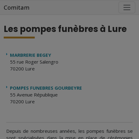
Aller au contenu principal
Comitam
Les pompes funèbres à Lure
MARBRERIE BEGEY
55 rue Roger Salengro
70200 Lure
POMPES FUNEBRES GOURBEYRE
55 Avenue République
70200 Lure
Depuis de nombreuses années, les pompes funèbres se
sont spécialisées dans la mise en place de cérémonies