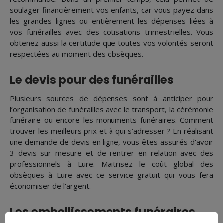
soulager financièrement vos enfants, car vous payez dans
les grandes lignes ou entièrement les dépenses liées à
vos funérailles avec des cotisations trimestrielles. Vous
obtenez aussi la certitude que toutes vos volontés seront
respectées au moment des obsèques.
Le devis pour des funérailles
Plusieurs sources de dépenses sont à anticiper pour
l’organisation de funérailles avec le transport, la cérémonie
funéraire ou encore les monuments funéraires. Comment
trouver les meilleurs prix et à qui s’adresser ? En réalisant
une demande de devis en ligne, vous êtes assurés d'avoir
3 devis sur mesure et de rentrer en relation avec des
professionnels à Lure. Maitrisez le coût global des
obsèques à Lure avec ce service gratuit qui vous fera
économiser de l'argent.
Les embellissements funéraires