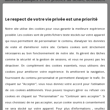
tous les éléments du protocole cérémonial. Lors d'une
inhumation, le corps est transporté par les porteurs sur le
lieu de repos durant la cérémonie. Après un temps
Le respect de votre vie privée est une priorité
d’hommage, civil ou religieux, dirigé par le responsable de
la cérémonie, les membres de la famille disposent de
Notre site utilise des cookies pour vous garantir la meilleure expérience
quelques instants pour prendre la parole, tenir quelques
possible. Les cookies sont de petits fichiers texte stockés sur votre appareil
mots, sélectionner des chants… en amont de la mise en
qui nous permettent de personnaliser le contenu, d'analyser les données
terre de la personne défunte. Le déroulement diffère pour
de visite et d'améliorer notre site. Certains cookies sont strictement
une crémation, où les personnes assistent à la crémation
du cercueil avant qu’une urne cinéraire contenant les
nécessaires au bon fonctionnement de notre site. Ils gèrent des tâches
cendres de la personne décédée soit remise à la famille du
comme la sécurité et la gestion de sessions, et vous ne pouvez pas les
disparu.
désactiver. En complément des cookies essentiels, nous utilisons des
cookies pour améliorer votre expérience. Ils améliorent la navigation,
Suivi et relationnel
fournissent du contenu personnalisé et permettent d’analyser le trafic. En
cliquant sur "Accepter", vous nous donnez votre accord pour l'utilisation
de ces cookies additionnels. Vous pouvez toujours gérer ou refuser ces
Le rôle principal des conseillers funéraires consiste à
cookies en cliquant sur "Personnaliser" ou "Continuer sans accepter". Si
guider professionnellement les familles endeuillées en
vous choisissez de ne pas accepter, aucun cookie soumis à consentement
s'occupant de toutes les formalités administratives et
logistiques à Montbozon. Dans des moments particuliers
ne sera stocké sur votre appareil. Pour plus d’informations , veuillez