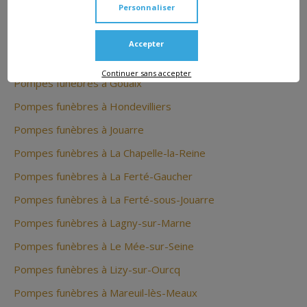
Personnaliser
Pompes funèbres à Dammartin-en-Goële
Pompes funèbres à Égreville
Accepter
Pompes funèbres à Fontainebleau
Continuer sans accepter
Pompes funèbres à Gouaix
Pompes funèbres à Hondevilliers
Pompes funèbres à Jouarre
Pompes funèbres à La Chapelle-la-Reine
Pompes funèbres à La Ferté-Gaucher
Pompes funèbres à La Ferté-sous-Jouarre
Pompes funèbres à Lagny-sur-Marne
Pompes funèbres à Le Mée-sur-Seine
Pompes funèbres à Lizy-sur-Ourcq
Pompes funèbres à Mareuil-lès-Meaux