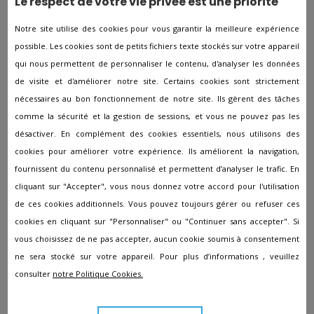
Le respect de votre vie privée est une priorité
Pompes funèbres à Beaumont-Du-Gatinais
Notre site utilise des cookies pour vous garantir la meilleure expérience
Pompes funèbres à Bray-sur-Seine
possible. Les cookies sont de petits fichiers texte stockés sur votre appareil
qui nous permettent de personnaliser le contenu, d'analyser les données
Pompes funèbres à Brie-Comte-Robert
de visite et d'améliorer notre site. Certains cookies sont strictement
Pompes funèbres à Champagne-sur-Seine
nécessaires au bon fonctionnement de notre site. Ils gèrent des tâches
Pompes funèbres à Champs-sur-Marne
comme la sécurité et la gestion de sessions, et vous ne pouvez pas les
désactiver. En complément des cookies essentiels, nous utilisons des
Pompes funèbres à Château-Landon
cookies pour améliorer votre expérience. Ils améliorent la navigation,
Pompes funèbres à Chelles
fournissent du contenu personnalisé et permettent d’analyser le trafic. En
Pompes funèbres à Claye-Souilly
cliquant sur "Accepter", vous nous donnez votre accord pour l'utilisation
de ces cookies additionnels. Vous pouvez toujours gérer ou refuser ces
Pompes funèbres à Couilly-pont-aux-dames
cookies en cliquant sur "Personnaliser" ou "Continuer sans accepter". Si
Pompes funèbres à Coulommiers
vous choisissez de ne pas accepter, aucun cookie soumis à consentement
Pompes funèbres à Courtry
ne sera stocké sur votre appareil. Pour plus d’informations , veuillez
consulter
notre Politique Cookies.
Pompes funèbres à Crécy-la-Chapelle
Pompes funèbres à Dammarie-les-Lys