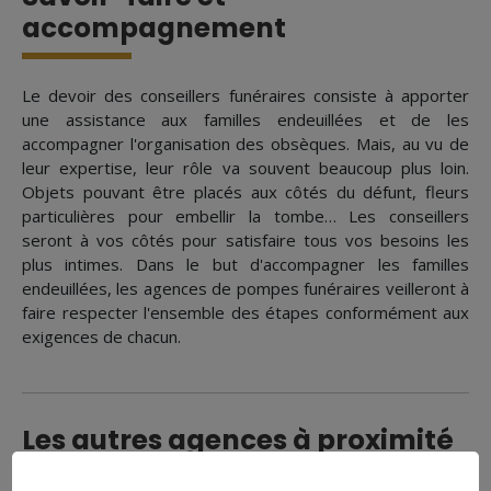
accompagnement
Le devoir des conseillers funéraires consiste à apporter
une assistance aux familles endeuillées et de les
accompagner l'organisation des obsèques. Mais, au vu de
leur expertise, leur rôle va souvent beaucoup plus loin.
Objets pouvant être placés aux côtés du défunt, fleurs
particulières pour embellir la tombe… Les conseillers
seront à vos côtés pour satisfaire tous vos besoins les
plus intimes. Dans le but d'accompagner les familles
endeuillées, les agences de pompes funéraires veilleront à
faire respecter l'ensemble des étapes conformément aux
exigences de chacun.
Les autres agences à proximité
de La Ferté-Gaucher