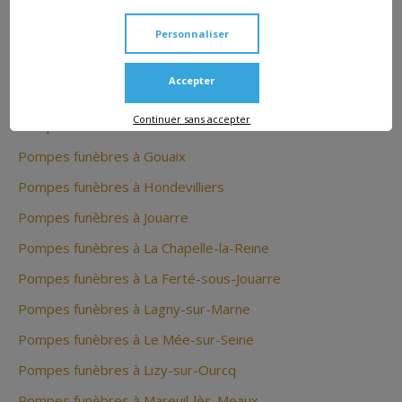
Pompes funèbres à Crécy-la-Chapelle
Pompes funèbres à Dammarie-les-Lys
Personnaliser
Pompes funèbres à Dammartin-en-Goële
Accepter
Pompes funèbres à Égreville
Continuer sans accepter
Pompes funèbres à Fontainebleau
Pompes funèbres à Gouaix
Pompes funèbres à Hondevilliers
Pompes funèbres à Jouarre
Pompes funèbres à La Chapelle-la-Reine
Pompes funèbres à La Ferté-sous-Jouarre
Pompes funèbres à Lagny-sur-Marne
Pompes funèbres à Le Mée-sur-Seine
Pompes funèbres à Lizy-sur-Ourcq
Pompes funèbres à Mareuil-lès-Meaux