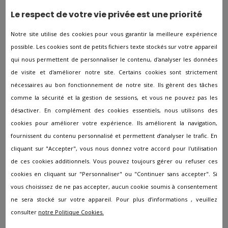
Le respect de votre vie privée est une priorité
Pompes funèbres à Avon
Notre site utilise des cookies pour vous garantir la meilleure expérience
Pompes funèbres à Beaumont-Du-Gatinais
possible. Les cookies sont de petits fichiers texte stockés sur votre appareil
Pompes funèbres à Bray-sur-Seine
qui nous permettent de personnaliser le contenu, d'analyser les données
de visite et d'améliorer notre site. Certains cookies sont strictement
Pompes funèbres à Brie-Comte-Robert
nécessaires au bon fonctionnement de notre site. Ils gèrent des tâches
Pompes funèbres à Champagne-sur-Seine
comme la sécurité et la gestion de sessions, et vous ne pouvez pas les
Pompes funèbres à Champs-sur-Marne
désactiver. En complément des cookies essentiels, nous utilisons des
cookies pour améliorer votre expérience. Ils améliorent la navigation,
Pompes funèbres à Château-Landon
fournissent du contenu personnalisé et permettent d’analyser le trafic. En
Pompes funèbres à Chelles
cliquant sur "Accepter", vous nous donnez votre accord pour l'utilisation
Pompes funèbres à Claye-Souilly
de ces cookies additionnels. Vous pouvez toujours gérer ou refuser ces
cookies en cliquant sur "Personnaliser" ou "Continuer sans accepter". Si
Pompes funèbres à Couilly-pont-aux-dames
vous choisissez de ne pas accepter, aucun cookie soumis à consentement
Pompes funèbres à Coulommiers
ne sera stocké sur votre appareil. Pour plus d’informations , veuillez
Pompes funèbres à Courtry
consulter
notre Politique Cookies.