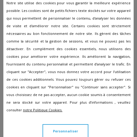
Notre site utilise des cookies pour vous garantir la meilleure expérience
Pompes funèbres à Brie-Comte-Robert
possible. Les cookies sont de petits fichiers texte stockés sur votre appareil
qui nous permettent de personnaliser le contenu, d'analyser les données
Pompes funèbres à Champagne-sur-Seine
de visite et d'améliorer notre site. Certains cookies sont strictement
Pompes funèbres à Champs-sur-Marne
nécessaires au bon fonctionnement de notre site. Ils gèrent des tâches
Pompes funèbres à Château-Landon
comme la sécurité et la gestion de sessions, et vous ne pouvez pas les
désactiver. En complément des cookies essentiels, nous utilisons des
Pompes funèbres à Chelles
cookies pour améliorer votre expérience. Ils améliorent la navigation,
Pompes funèbres à Claye-Souilly
fournissent du contenu personnalisé et permettent d’analyser le trafic. En
Pompes funèbres à Couilly-pont-aux-dames
cliquant sur "Accepter", vous nous donnez votre accord pour l'utilisation
de ces cookies additionnels. Vous pouvez toujours gérer ou refuser ces
Pompes funèbres à Coulommiers
cookies en cliquant sur "Personnaliser" ou "Continuer sans accepter". Si
Pompes funèbres à Crécy-la-Chapelle
vous choisissez de ne pas accepter, aucun cookie soumis à consentement
ne sera stocké sur votre appareil. Pour plus d’informations , veuillez
Pompes funèbres à Dammarie-les-Lys
consulter
notre Politique Cookies.
Pompes funèbres à Dammartin-en-Goële
Pompes funèbres à Égreville
Personnaliser
Pompes funèbres à Fontainebleau