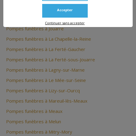
Pompes funèbres à Gouaix
Accepter
Pompes funèbres à Hondevilliers
Continuer sans accepter
Pompes funèbres à Jouarre
Pompes funèbres à La Chapelle-la-Reine
Pompes funèbres à La Ferté-Gaucher
Pompes funèbres à La Ferté-sous-Jouarre
Pompes funèbres à Lagny-sur-Marne
Pompes funèbres à Le Mée-sur-Seine
Pompes funèbres à Lizy-sur-Ourcq
Pompes funèbres à Mareuil-lès-Meaux
Pompes funèbres à Meaux
Pompes funèbres à Melun
Pompes funèbres à Mitry-Mory