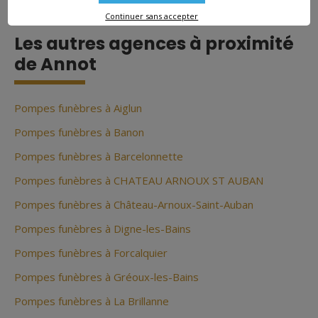
Continuer sans accepter
Les autres agences à proximité
de Annot
Pompes funèbres à Aiglun
Pompes funèbres à Banon
Pompes funèbres à Barcelonnette
Pompes funèbres à CHATEAU ARNOUX ST AUBAN
Pompes funèbres à Château-Arnoux-Saint-Auban
Pompes funèbres à Digne-les-Bains
Pompes funèbres à Forcalquier
Pompes funèbres à Gréoux-les-Bains
Pompes funèbres à La Brillanne