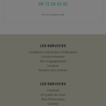
09 72 28 92 81
Prix d'un appel local
LES SERVICES
Conditions Générales d'Utilisation
Fonctionnement
Nos engagements
Lexique
Gestion des cookies
LES SERVICES
Comitam
On parle de nous
Nos Partenaires
Contact