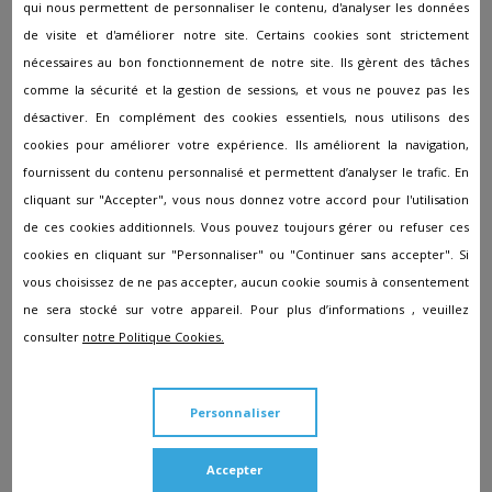
qui nous permettent de personnaliser le contenu, d'analyser les données
religieux, dirigé par le maître de cérémonie, les membres
de visite et d'améliorer notre site. Certains cookies sont strictement
de la famille ont la possibilité de témoigner, tenir des
discours, mettre de la musique… peu avant l’inhumation de
nécessaires au bon fonctionnement de notre site. Ils gèrent des tâches
la personne défunte. S'il s'agit d’une crémation, le défunt
comme la sécurité et la gestion de sessions, et vous ne pouvez pas les
est incinéré et les cendres sont récoltées dans une urne.
désactiver. En complément des cookies essentiels, nous utilisons des
cookies pour améliorer votre expérience. Ils améliorent la navigation,
Expérience et suivi
fournissent du contenu personnalisé et permettent d’analyser le trafic. En
cliquant sur "Accepter", vous nous donnez votre accord pour l'utilisation
de ces cookies additionnels. Vous pouvez toujours gérer ou refuser ces
Le devoir des conseillers funéraires est d'apporter une
cookies en cliquant sur "Personnaliser" ou "Continuer sans accepter". Si
assistance aux familles en deuil et de les conseiller la
vous choisissez de ne pas accepter, aucun cookie soumis à consentement
préparation des funérailles. Mais, au vu de leur expertise,
leurs missions sont régulièrement plus poussées. Objets
ne sera stocké sur votre appareil. Pour plus d’informations , veuillez
précis placés dans le cercueil, décorations florales… Les
consulter
notre Politique Cookies.
pompes funèbres seront à vos côtés pour répondre en
toute pudeur à vos demandes les plus intimes. Dans le but
d’aider les familles dans leur deuil, les conseillers veilleront
Personnaliser
à faire respecter l'ensemble des étapes conformément
aux exigences de chacun.
Accepter