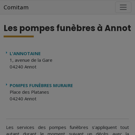
Aller au contenu principal
Comitam
Les pompes funèbres à Annot
L'ANNOTAINE
1, avenue de la Gare
04240 Annot
POMPES FUNÈBRES MURAIRE
Place des Platanes
04240 Annot
Les services des pompes funèbres s'appliquent tout
autant durant le moment suivant un décès avec la