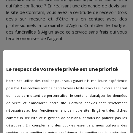
qui faire confiance ? En réalisant une demande de devis sur
le site de Comitam, vous avez la certitude de recevoir trois
devis sur mesure et d’être mis en contact avec des
professionnels à proximité d'Aiglun. Contrôler le budget
des funérailles à Aiglun avec ce service sans frais qui vous
fera économiser de l'argent.
Monuments funéraires
Afin que les familles puissent venir se recueillir après de la
Le respect de votre vie privée est une priorité
cérémonie, les sociétés de pompes funèbres d'Aiglun
disposent d’une large gamme de monuments funéraires.
Notre site utilise des cookies pour vous garantir la meilleure expérience
Vous aurez le choix entre plusieurs stèles définies à
possible. Les cookies sont de petits fichiers texte stockés sur votre appareil
l’avance, mais vous pourrez aussi personnaliser à vos
qui nous permettent de personnaliser le contenu, d'analyser les données
souhaits les monuments funéraires (matériaux utilisés,
de visite et d'améliorer notre site. Certains cookies sont strictement
gravures, couleur…) que ce soit dans le cadre d’une
inhumation ou dans le cadre d'une crémation.
nécessaires au bon fonctionnement de notre site. Ils gèrent des tâches
comme la sécurité et la gestion de sessions, et vous ne pouvez pas les
Suivi et relationnel
désactiver. En complément des cookies essentiels, nous utilisons des
cookies pour améliorer votre expérience. Ils améliorent la navigation,