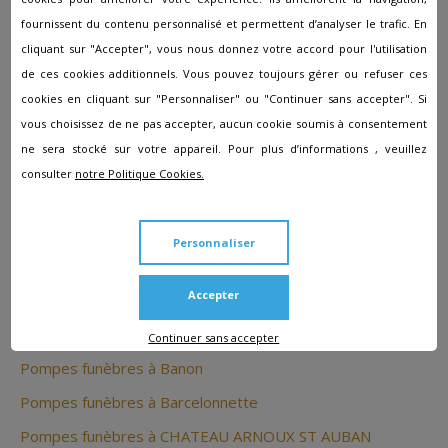
fournissent du contenu personnalisé et permettent d’analyser le trafic. En
Obtenez un soutien en toutes circonstances de la part des
cliquant sur "Accepter", vous nous donnez votre accord pour l'utilisation
pompes funèbres à Aiglun qui placent l'humain au centre de
de ces cookies additionnels. Vous pouvez toujours gérer ou refuser ces
leur activité. Les conseillers veilleront à faire respecter vos
cookies en cliquant sur "Personnaliser" ou "Continuer sans accepter". Si
volontés et vous aideront sur tous les points administratifs
vous choisissez de ne pas accepter, aucun cookie soumis à consentement
et logistiques. De cette façon, vous pourrez vous recueillir
sereinement et vous focaliser sur le processus de deuil.
ne sera stocké sur votre appareil. Pour plus d’informations , veuillez
consulter
notre Politique Cookies.
Les autres agences à proximité
Personnaliser
de Aiglun
Accepter
Pompes funèbres à Annot
Continuer sans accepter
Pompes funèbres à Banon
Pompes funèbres à Barcelonnette
Pompes funèbres à CHATEAU ARNOUX ST AUBAN