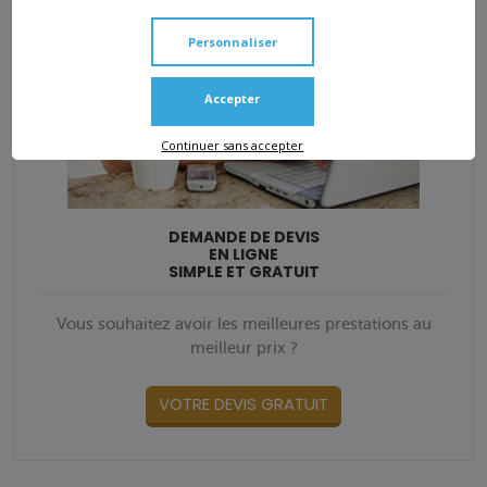
Pompes funèbres à Vitry sur seine
Personnaliser
Pompes funèbres à Vitry-sur-Seine
Accepter
Continuer sans accepter
DEMANDE DE DEVIS
EN LIGNE
SIMPLE ET GRATUIT
Vous souhaitez avoir les meilleures prestations au
meilleur prix ?
VOTRE DEVIS GRATUIT