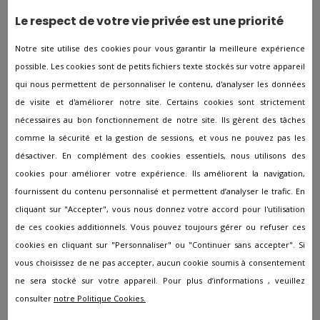
Le respect de votre vie privée est une priorité
Pompes funèbres à Orly
Pompes funèbres à Ormesson-sur-Marne
Notre site utilise des cookies pour vous garantir la meilleure expérience
possible. Les cookies sont de petits fichiers texte stockés sur votre appareil
Pompes funèbres à Saint-Mandé
qui nous permettent de personnaliser le contenu, d'analyser les données
Pompes funèbres à Saint-Maur-des-Fossés
de visite et d'améliorer notre site. Certains cookies sont strictement
Pompes funèbres à ST MANDE
nécessaires au bon fonctionnement de notre site. Ils gèrent des tâches
comme la sécurité et la gestion de sessions, et vous ne pouvez pas les
Pompes funèbres à Sucy-en-Brie
désactiver. En complément des cookies essentiels, nous utilisons des
Pompes funèbres à Thiais
cookies pour améliorer votre expérience. Ils améliorent la navigation,
Pompes funèbres à Valenton
fournissent du contenu personnalisé et permettent d’analyser le trafic. En
cliquant sur "Accepter", vous nous donnez votre accord pour l'utilisation
Pompes funèbres à Villejuif
de ces cookies additionnels. Vous pouvez toujours gérer ou refuser ces
Pompes funèbres à VILLENEUVE ST GEORGES
cookies en cliquant sur "Personnaliser" ou "Continuer sans accepter". Si
Pompes funèbres à Villeneuve-le-Roi
vous choisissez de ne pas accepter, aucun cookie soumis à consentement
ne sera stocké sur votre appareil. Pour plus d’informations , veuillez
Pompes funèbres à Villiers-sur-Marne
consulter
notre Politique Cookies.
Pompes funèbres à Vincennes