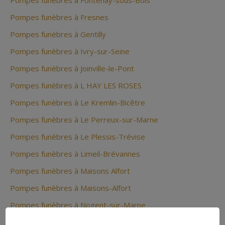
Pompes funèbres à Fontenay-sous-Bois
Pompes funèbres à Fresnes
Pompes funèbres à Gentilly
Pompes funèbres à Ivry-sur-Seine
Pompes funèbres à Joinville-le-Pont
Pompes funèbres à L HAY LES ROSES
Pompes funèbres à Le Kremlin-Bicêtre
Pompes funèbres à Le Perreux-sur-Marne
Pompes funèbres à Le Plessis-Trévise
Pompes funèbres à Limeil-Brévannes
Pompes funèbres à Maisons Alfort
Pompes funèbres à Maisons-Alfort
Pompes funèbres à Nogent-sur-Marne
Pompes funèbres à Orée-d'Anjou