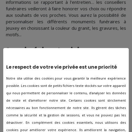
informations se rapportant à l’entretien… les conseillers
funéraires veilleront à faire honorer vos choix ou répondre
aux souhaits de vos proches. Vous aurez la possibilité de
personnaliser les différents monuments funéraires à
Jeuxey en choisissant la couleur du granit, les gravures, les
motifs...
Savoir-faire et suivi
Le respect de votre vie privée est une priorité
Le rôle premier des pompes funèbres est d'apporter un
soutien sans faille aux familles en deuil et de les
Notre site utilise des cookies pour vous garantir la meilleure expérience
accompagner l'organisation des obsèques. De plus, les
possible. Les cookies sont de petits fichiers texte stockés sur votre appareil
agences placent en permanence l’humain au centre du
qui nous permettent de personnaliser le contenu, d'analyser les données
métier et les conseillers sauront répondre aux exigences
de ses clients. Afin de soutenir les familles dans leur deuil,
de visite et d'améliorer notre site. Certains cookies sont strictement
les conseillers s'assureront que toutes les étapes soient
nécessaires au bon fonctionnement de notre site. Ils gèrent des tâches
bien respectées.
comme la sécurité et la gestion de sessions, et vous ne pouvez pas les
désactiver. En complément des cookies essentiels, nous utilisons des
cookies pour améliorer votre expérience. Ils améliorent la navigation,