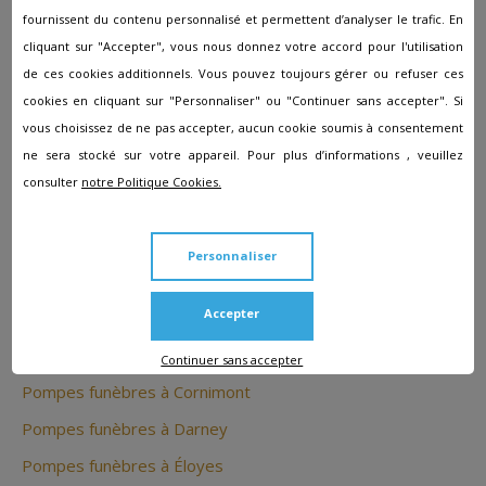
fournissent du contenu personnalisé et permettent d’analyser le trafic. En
Les autres agences à proximité
cliquant sur "Accepter", vous nous donnez votre accord pour l'utilisation
de Jeuxey
de ces cookies additionnels. Vous pouvez toujours gérer ou refuser ces
cookies en cliquant sur "Personnaliser" ou "Continuer sans accepter". Si
vous choisissez de ne pas accepter, aucun cookie soumis à consentement
Pompes funèbres à Anould
ne sera stocké sur votre appareil. Pour plus d’informations , veuillez
Pompes funèbres à Arches
consulter
notre Politique Cookies.
Pompes funèbres à Bertrimoutier
Pompes funèbres à Capavenir-Vosges
Personnaliser
Pompes funèbres à Charmes
Accepter
Pompes funèbres à Châtel-sur-Moselle
Pompes funèbres à Contrexéville
Continuer sans accepter
Pompes funèbres à Cornimont
Pompes funèbres à Darney
Pompes funèbres à Éloyes