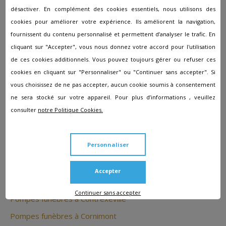
afin de vous permettre d'obtenir jusqu’à 3 estimations
désactiver. En complément des cookies essentiels, nous utilisons des
gratuites et personnalisées.
cookies pour améliorer votre expérience. Ils améliorent la navigation,
fournissent du contenu personnalisé et permettent d’analyser le trafic. En
cliquant sur "Accepter", vous nous donnez votre accord pour l'utilisation
de ces cookies additionnels. Vous pouvez toujours gérer ou refuser ces
Les autres agences à proximité
cookies en cliquant sur "Personnaliser" ou "Continuer sans accepter". Si
de Charmes
vous choisissez de ne pas accepter, aucun cookie soumis à consentement
ne sera stocké sur votre appareil. Pour plus d’informations , veuillez
consulter
notre Politique Cookies.
Pompes funèbres à Anould
Pompes funèbres à Arches
Personnaliser
Pompes funèbres à Bertrimoutier
Pompes funèbres à Capavenir-Vosges
Accepter
Pompes funèbres à Châtel-sur-Moselle
Continuer sans accepter
Pompes funèbres à Contrexéville
Pompes funèbres à Cornimont