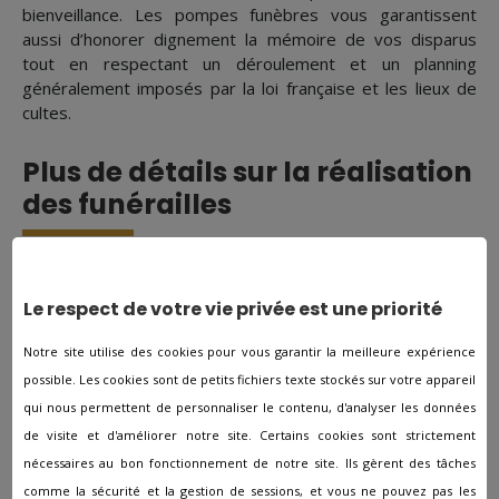
bienveillance. Les pompes funèbres vous garantissent
aussi d’honorer dignement la mémoire de vos disparus
tout en respectant un déroulement et un planning
généralement imposés par la loi française et les lieux de
cultes.
Plus de détails sur la réalisation
des funérailles
Vous avez envie d'obtenir davantage de précisions
concernant les pompes funèbres à Charmes et quelles
Le respect de votre vie privée est une priorité
sont les étapes pour la planification de funérailles ? Nous
ferons tout notre possible pour voir avec vous tous les
Notre site utilise des cookies pour vous garantir la meilleure expérience
éléments relatifs au décès d’un proche. À partir du moment
possible. Les cookies sont de petits fichiers texte stockés sur votre appareil
où vous désirez davantage de précisions, vous pouvez
qui nous permettent de personnaliser le contenu, d'analyser les données
nous joindre. Nous restons disponibles 7j7 et 24h/24. L’un
de visite et d'améliorer notre site. Certains cookies sont strictement
de nos spécialistes se rendra disponible et fera tout ce
nécessaires au bon fonctionnement de notre site. Ils gèrent des tâches
qu'il peut pour vous soutenir pour surmonter cette
comme la sécurité et la gestion de sessions, et vous ne pouvez pas les
épreuve. Nous définirons ensemble ce que vous souhaitez