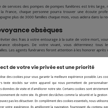
re de services des pompes de pompes funèbres est très large, m
 la France, chaque personne pourra trouver une écoute profes
pagne plus de 3000 familles chaque mois, vous aidera dans la r
évoyance obsèques
’éviter des frais à votre entourage à la suite de votre mort, vou
urance obsèques. De votre vivant, vous déterminez tous le
illes. Les agents funéraires feront attention à les honorer après
is funérailles
ect de votre vie privée est une priorité
eurs coûts doivent être anticipés pour la préparation de fun
tilise des cookies pour vous garantir la meilleure expérience possible. Les co
onie et les monuments. De quelle façon trouver les meilleurs prix
rmulaire sur internet de la société Comitam, vous obtenez
iers texte stockés sur votre appareil qui nous permettent de personnaliser
nnalisés pour la mise en place de funérailles à Labastide-Saint-P
es données de visite et d'améliorer notre site. Certains cookies sont strictemen
stide-Saint-Pierre avec ce service gratuit qui vous permettra d'a
ionnement de notre site. Ils gèrent des tâches comme la sécurité et la gestion
ouvez pas les désactiver. En complément des cookies essentiels, nous utilison
numents funéraires
er votre expérience. Ils améliorent la navigation, fournissent du contenu pe