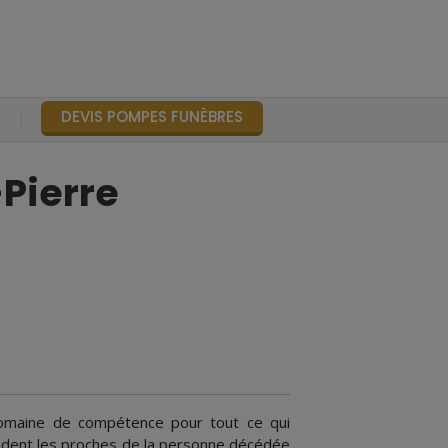
DEVIS POMPES FUNÈBRES
S
Pierre
omaine de compétence pour tout ce qui
 guident les proches de la personne décédée