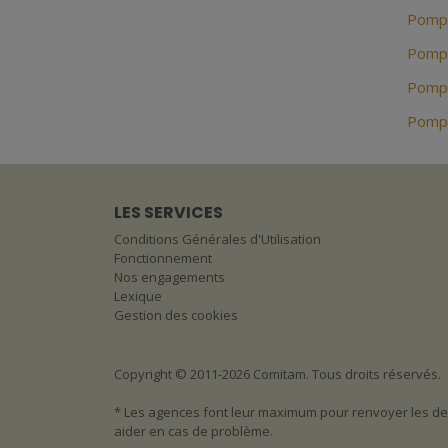
Pompe
Pompe
Pompe
Pompe
LES SERVICES
Conditions Générales d'Utilisation
Fonctionnement
Nos engagements
Lexique
Gestion des cookies
Copyright © 2011-2026 Comitam. Tous droits réservés.
* Les agences font leur maximum pour renvoyer les dev
aider en cas de problème.