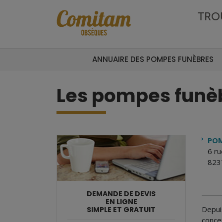
Aller au contenu principal
TRO
ANNUAIRE DES POMPES FUNÈBRES
Les pompes funèb
POM
6 ru
823
DEMANDE DE DEVIS
EN LIGNE
Depui
SIMPLE ET GRATUIT
conce