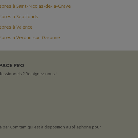
bres à Saint-Nicolas-de-la-Grave
bres à Septfonds
bres à Valence
bres à Verdun-sur-Garonne
PACE PRO
fessionnels ? Rejoignez-nous !
é par Comitam qui est à disposition au téléphone pour