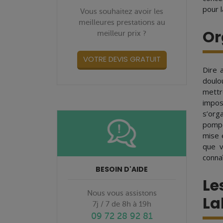
pour l
Vous souhaitez avoir les
meilleures prestations au
Or
meilleur prix ?
VOTRE DEVIS GRATUIT
Dire 
doulo
mettr
impos
s’org
pompe
mise 
que v
connaî
BESOIN D'AIDE
Le
Nous vous assistons
La
7j / 7 de 8h à 19h
09 72 28 92 81