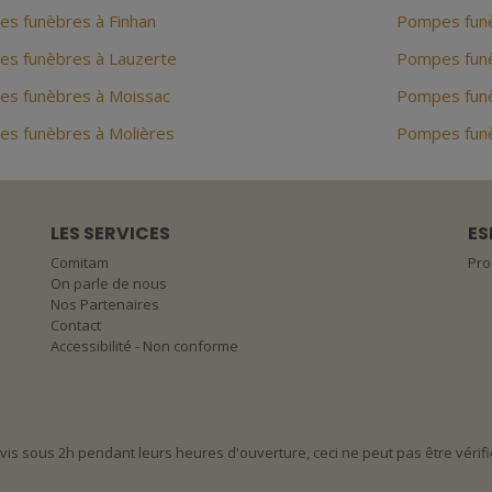
s funèbres à Finhan
Pompes funè
s funèbres à Lauzerte
Pompes funè
s funèbres à Moissac
Pompes funè
s funèbres à Molières
Pompes funè
LES SERVICES
ES
Comitam
Pro
On parle de nous
Nos Partenaires
Contact
Accessibilité - Non conforme
is sous 2h pendant leurs heures d'ouverture, ceci ne peut pas être vérifi