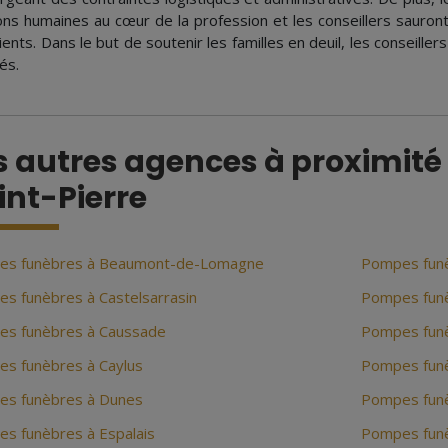
ions humaines au cœur de la profession et les conseillers saur
ients. Dans le but de soutenir les familles en deuil, les conseille
és.
s autres agences à proximité
int-Pierre
es funèbres à Beaumont-de-Lomagne
Pompes funè
s funèbres à Castelsarrasin
Pompes fun
s funèbres à Caussade
Pompes fun
s funèbres à Caylus
Pompes funè
s funèbres à Dunes
Pompes funèb
s funèbres à Espalais
Pompes funè