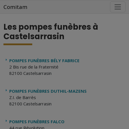
Aller au contenu principal
Comitam
Les pompes funèbres à
Castelsarrasin
POMPES FUNÈBRES BÉLY FABRICE
2 Bis rue de la Fraternité
82100 Castelsarrasin
POMPES FUNÈBRES DUTHIL-MAZENS
Z.I. de Barrès
82100 Castelsarrasin
POMPES FUNÈBRES FALCO
44 rue Révolution