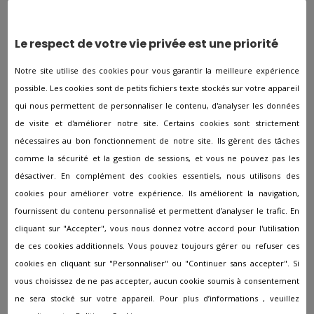
dans le but de garantir la bonne organisation des
obsèques et du recueil des proches.
Le respect de votre vie privée est une priorité
Prévoyance obsèques
Notre site utilise des cookies pour vous garantir la meilleure expérience
Afin d’éviter le financement de vos funérailles à votre
possible. Les cookies sont de petits fichiers texte stockés sur votre appareil
famille lors de votre décès, il est recommandé de
qui nous permettent de personnaliser le contenu, d'analyser les données
souscrire à un contrat de prévoyance obsèques. A l’avance,
de visite et d'améliorer notre site. Certains cookies sont strictement
vous définissez tous les paramètres de l’organisation de
nécessaires au bon fonctionnement de notre site. Ils gèrent des tâches
vos funérailles. Les employés funéraires prendront soin à
les faire respecter après votre décès.
comme la sécurité et la gestion de sessions, et vous ne pouvez pas les
désactiver. En complément des cookies essentiels, nous utilisons des
En savoir plus sur la
cookies pour améliorer votre expérience. Ils améliorent la navigation,
planification des obsèques
fournissent du contenu personnalisé et permettent d’analyser le trafic. En
cliquant sur "Accepter", vous nous donnez votre accord pour l'utilisation
de ces cookies additionnels. Vous pouvez toujours gérer ou refuser ces
Vous avez envie d'avoir davantage de renseignements en
cookies en cliquant sur "Personnaliser" ou "Continuer sans accepter". Si
ce qui concerne les pompes funèbres à Castelsarrasin et
vous choisissez de ne pas accepter, aucun cookie soumis à consentement
les différentes étapes dans le cadre de la planification
ne sera stocké sur votre appareil. Pour plus d’informations , veuillez
d’obsèques ? Nous ferons tout notre possible pour