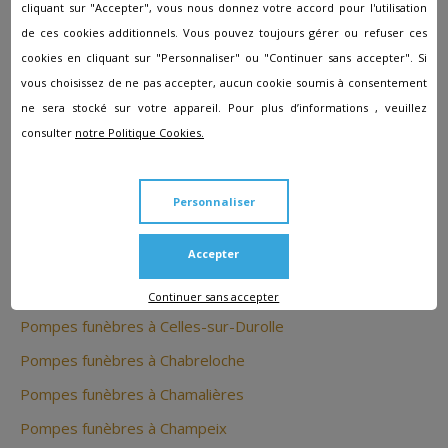
cliquant sur "Accepter", vous nous donnez votre accord pour l'utilisation
de ces cookies additionnels. Vous pouvez toujours gérer ou refuser ces
Pompes funèbres à Aigueperse
cookies en cliquant sur "Personnaliser" ou "Continuer sans accepter". Si
vous choisissez de ne pas accepter, aucun cookie soumis à consentement
Pompes funèbres à Ambert
ne sera stocké sur votre appareil. Pour plus d’informations , veuillez
Pompes funèbres à Aubière
consulter
notre Politique Cookies.
Pompes funèbres à Beaumont
Pompes funèbres à BESSE ET ST ANASTAISE
Personnaliser
Pompes funèbres à Billom
Accepter
Pompes funèbres à Brassac-les-Mines
Pompes funèbres à Cébazat
Continuer sans accepter
Pompes funèbres à Celles-sur-Durolle
Pompes funèbres à Chabreloche
Pompes funèbres à Chamalières
Pompes funèbres à Champeix