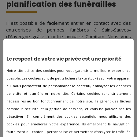
planification des funérailles
Il est possible de facilement entrer en contact avec des
entreprises de pompes funèbres à Saint-Sauves-
d'Auvergne grâce à notre annuaire Comitam. Nous vous
conseillons sur chacune des démarches pour votre deuil.
Que vous souhaitiez des funérailles pas trop chères,
simples, fastueuses ou inattendues, notre équipe est
Le respect de votre vie privée est une priorité
présente afin de vous assister, faire que vos souhaits
deviennent réalité et trouver la solution financière la plus
Notre site utilise des cookies pour vous garantir la meilleure expérience
adaptée. Il n'est pas facile de choisir une agence funéraire
possible. Les cookies sont de petits fichiers texte stockés sur votre appareil
à Saint-Sauves-d'Auvergne qui vous convienne aussi bien
qui nous permettent de personnaliser le contenu, d'analyser les données
sur le plan moral que financier. Notre annuaire Comitam est
de visite et d'améliorer notre site. Certains cookies sont strictement
présente dans le but de vous aider dans ce choix.
nécessaires au bon fonctionnement de notre site. Ils gèrent des tâches
comme la sécurité et la gestion de sessions, et vous ne pouvez pas les
désactiver. En complément des cookies essentiels, nous utilisons des
Les autres agences à proximité
cookies pour améliorer votre expérience. Ils améliorent la navigation,
fournissent du contenu personnalisé et permettent d’analyser le trafic. En
de Saint-Sauves-d'Auvergne