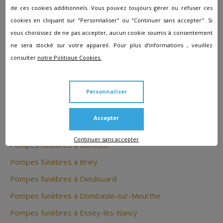
respectées.
de ces cookies additionnels. Vous pouvez toujours gérer ou refuser ces
cookies en cliquant sur "Personnaliser" ou "Continuer sans accepter". Si
vous choisissez de ne pas accepter, aucun cookie soumis à consentement
Les autres agences à proximité
ne sera stocké sur votre appareil. Pour plus d’informations , veuillez
consulter
notre Politique Cookies.
de Mamey
Personnaliser
Pompes funèbres à Audun-le-Roman
Pompes funèbres à Baccarat
Accepter
Pompes funèbres à Bayon
Continuer sans accepter
Pompes funèbres à Blâmont
Pompes funèbres à Briey
Pompes funèbres à Dieulouard
Pompes funèbres à Dombasle-sur-Meurthe
Pompes funèbres à Essey-lès-Nancy