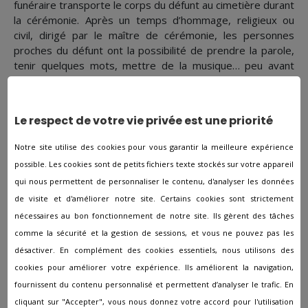
funéraire transporte le corps du défunt au cimetière durant
la cérémonie. Après un temps d’hommage, religieux ou
civil, dirigé par le maître de cérémonie, les personnes
proches du défunt ont la possibilité de prendre la parole,
tenir quelques mots, mettre de la musique… peu avant
l'enterrement du défunt. Dans le cas d’une crémation, le
défunt est incinéré et les cendres sont remises aux
membres de la famille via urne cinéraire.
Le respect de votre vie privée est une priorité
Expertise et accompagnement
Notre site utilise des cookies pour vous garantir la meilleure expérience
possible. Les cookies sont de petits fichiers texte stockés sur votre appareil
qui nous permettent de personnaliser le contenu, d'analyser les données
La mission principale des pompes funèbres consiste à
de visite et d'améliorer notre site. Certains cookies sont strictement
apporter une véritable aide aux familles en deuil et de les
nécessaires au bon fonctionnement de notre site. Ils gèrent des tâches
conseiller sur le domaine de l'administratif. De plus, les
comme la sécurité et la gestion de sessions, et vous ne pouvez pas les
pompes funèbres placent constamment l’humain au centre
de la profession et les conseillers sauront répondre aux
désactiver. En complément des cookies essentiels, nous utilisons des
demandes de ses clients. Dans le but d'accompagner les
cookies pour améliorer votre expérience. Ils améliorent la navigation,
familles en deuil, les agences de pompes funéraires
fournissent du contenu personnalisé et permettent d’analyser le trafic. En
s'assureront que toutes les étapes soient bien
cliquant sur "Accepter", vous nous donnez votre accord pour l'utilisation