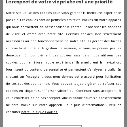
Le respect de votre vie privée est une priorité
Pompes funèbres à Saint-Sauveur
Notre site utilise des cookies pour vous garantir la meilleure expérience
Pompes funèbres à ST EGREVE
possible. Les cookies sont de petits fichiers texte stockés sur votre appareil
Pompes funèbres à ST MARCELLIN
qui nous permettent de personnaliser le contenu, d'analyser les données
Pompes funèbres à Susville
de visite et d'améliorer notre site. Certains cookies sont strictement
nécessaires au bon fonctionnement de notre site. Ils gèrent des tâches
Pompes funèbres à TIGNIEU-JAMEYZIEU
comme la sécurité et la gestion de sessions, et vous ne pouvez pas les
Pompes funèbres à Tullins
désactiver. En complément des cookies essentiels, nous utilisons des
cookies pour améliorer votre expérience. Ils améliorent la navigation,
Pompes funèbres à Vienne
fournissent du contenu personnalisé et permettent d’analyser le trafic. En
Pompes funèbres à Vif
cliquant sur "Accepter", vous nous donnez votre accord pour l'utilisation
Pompes funèbres à Vinay
de ces cookies additionnels. Vous pouvez toujours gérer ou refuser ces
cookies en cliquant sur "Personnaliser" ou "Continuer sans accepter". Si
Pompes funèbres à Viriville
vous choisissez de ne pas accepter, aucun cookie soumis à consentement
Pompes funèbres à Vizille
ne sera stocké sur votre appareil. Pour plus d’informations , veuillez
Pompes funèbres à Voiron
consulter
notre Politique Cookies.
Pompes funèbres à Voreppe