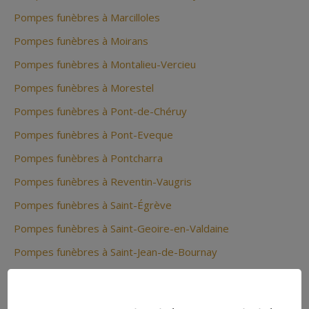
Pompes funèbres à Marcilloles
Pompes funèbres à Moirans
Pompes funèbres à Montalieu-Vercieu
Pompes funèbres à Morestel
Pompes funèbres à Pont-de-Chéruy
Pompes funèbres à Pont-Eveque
Pompes funèbres à Pontcharra
Pompes funèbres à Reventin-Vaugris
Pompes funèbres à Saint-Égrève
Pompes funèbres à Saint-Geoire-en-Valdaine
Pompes funèbres à Saint-Jean-de-Bournay
Pompes funèbres à Saint-Laurent-du-Pont
Pompes funèbres à Saint-Martin-d'Hères