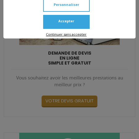
Personnaliser
Accepter
Continuer sans accepter
DEMANDE DE DEVIS
EN LIGNE
SIMPLE ET GRATUIT
Vous souhaitez avoir les meilleures prestations au
meilleur prix ?
VOTRE DEVIS GRATUIT