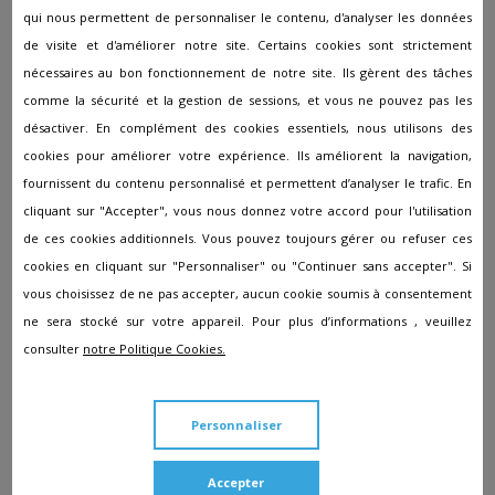
qui nous permettent de personnaliser le contenu, d'analyser les données
Pompes funèbres à Saint-Martin-d'Auxigny
de visite et d'améliorer notre site. Certains cookies sont strictement
Pompes funèbres à Sainte-Gemme-en-Sancerrois
nécessaires au bon fonctionnement de notre site. Ils gèrent des tâches
comme la sécurité et la gestion de sessions, et vous ne pouvez pas les
Pompes funèbres à Sancergues
désactiver. En complément des cookies essentiels, nous utilisons des
Pompes funèbres à Sancoins
cookies pour améliorer votre expérience. Ils améliorent la navigation,
Pompes funèbres à ST AMAND MONTROND
fournissent du contenu personnalisé et permettent d’analyser le trafic. En
cliquant sur "Accepter", vous nous donnez votre accord pour l'utilisation
Pompes funèbres à ST DOULCHARD
de ces cookies additionnels. Vous pouvez toujours gérer ou refuser ces
Pompes funèbres à Torteron
cookies en cliquant sur "Personnaliser" ou "Continuer sans accepter". Si
Pompes funèbres à Trouy
vous choisissez de ne pas accepter, aucun cookie soumis à consentement
ne sera stocké sur votre appareil. Pour plus d’informations , veuillez
Pompes funèbres à Vierzon
consulter
notre Politique Cookies.
Personnaliser
Accepter