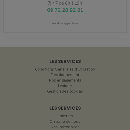
7j / 7 de 8h à 19h
09 72 28 92 81
Prix d'un appel local
LES SERVICES
Conditions Générales d'Utilisation
Fonctionnement
Nos engagements
Lexique
Gestion des cookies
LES SERVICES
Comitam
On parle de nous
Nos Partenaires