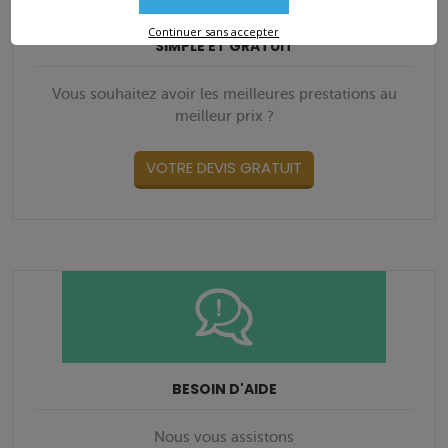
DEMANDE DE DEVIS
EN LIGNE
Continuer sans accepter
SIMPLE ET GRATUIT
Vous souhaitez avoir les meilleures prestations au
meilleur prix ?
VOTRE DEVIS GRATUIT
BESOIN D'AIDE
Nous vous assistons