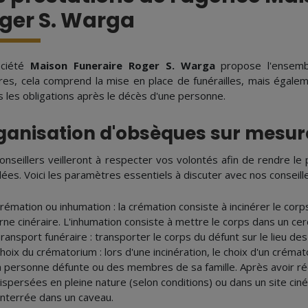
ger S. Warga
ociété
Maison Funeraire Roger S. Warga
propose l'ensemb
res, cela comprend la mise en place de funérailles, mais éga
s les obligations après le décès d'une personne.
ganisation d'obsèques sur mesur
onseillers veilleront à respecter vos volontés afin de rendre 
ées. Voici les paramètres essentiels à discuter avec nos conseill
rémation ou inhumation : la crémation consiste à incinérer le cor
rne cinéraire. L'inhumation consiste à mettre le corps dans un cer
ransport funéraire : transporter le corps du défunt sur le lieu d
hoix du crématorium : lors d'une incinération, le choix d'un créma
a personne défunte ou des membres de sa famille. Après avoir réc
ispersées en pleine nature (selon conditions) ou dans un site cinéra
nterrée dans un caveau.