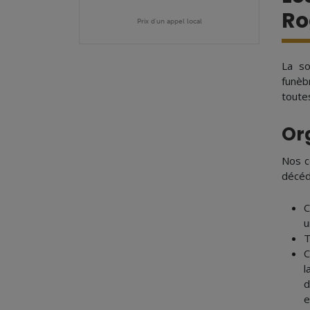
Ro
Prix d'un appel local
La s
funèb
toute
Or
Nos c
décéd
C
u
T
C
l
d
e