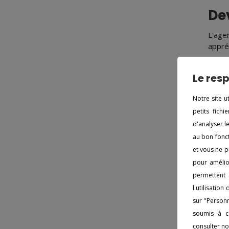
De
L'ag
appré
Dé
Le resp
Faire
Notre site u
Warg
petits fich
d'un 
d'analyser l
au bon fonct
Ma
et vous ne p
pour amélior
La so
Dans 
permettent 
l'int
l'utilisatio
sur "Personn
De
soumis à co
consulter
no