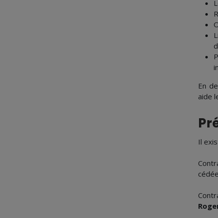
L
R
O
L
d
P
i
En de
aide 
Pr
Il exi
Contr
cédée
Contr
Roge