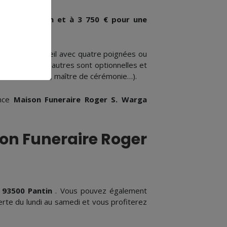
ne inhumation et à 3 750 € pour une
 dans un cercueil avec quatre poignées ou
ps tandis que d’autres sont optionnelles et
ements floraux, maître de cérémonie…).
ence
Maison Funeraire Roger S. Warga
on Funeraire Roger
, 93500 Pantin
. Vous pouvez également
rte du lundi au samedi et vous profiterez