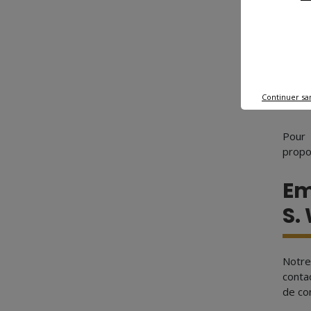
Sur l
incin
Une p
la loc
Continuer sa
décou
Pour 
propo
Em
S.
Notre
conta
de con