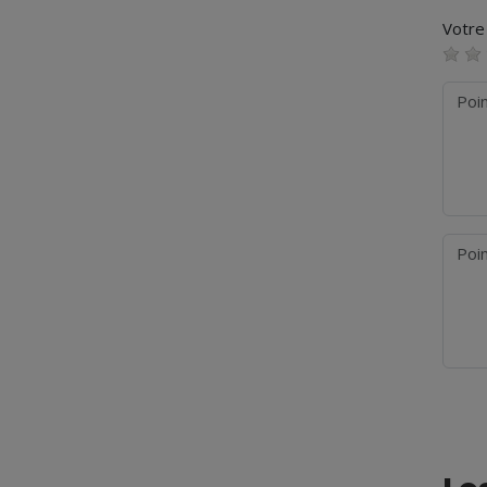
Votre 
Point
Point