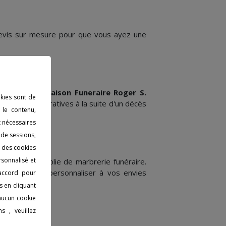
devis sur mesure pour que vous ayez une
 L'entreprise
Maison Funeraire Roger S.
okies sont de
s et administratives à la suite d'un décès
 le contenu,
t nécessaires
 de sessions,
s des cookies
rsonnalisé et
e vaste panoplie de marbrerie funéraire.
ossibilité de personnaliser à vos envies
 accord pour
s en cliquant
 aucun cookie
s , veuillez