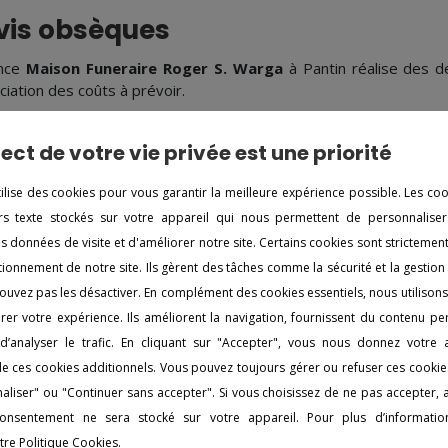
vis obsèques
ence
Maison Funeraire Roger S. Warga
à Pantin réalise des 
ciation des coûts à prévoir.
marches administratives
ect de votre vie privée est une priorité
-part de décès, avis de décès, résiliation de divers contrats...
tilise des cookies pour vous garantir la meilleure expérience possible. Les co
a
vous soulage et se charge de l'intégralité des démarches légale
iers texte stockés sur votre appareil qui nous permettent de personnaliser
de vos proches.
es données de visite et d'améliorer notre site. Certains cookies sont strictemen
ionnement de notre site. Ils gèrent des tâches comme la sécurité et la gestion
rbrerie funéraire
ouvez pas les désactiver. En complément des cookies essentiels, nous utilison
er votre expérience. Ils améliorent la navigation, fournissent du contenu pe
ciété
Maison Funeraire Roger S. Warga
à Pantin dispose d'un
le cadre d'une inhumation ou d'une crémation, vous avez la p
d’analyser le trafic. En cliquant sur "Accepter", vous nous donnez votre
égralité des monuments et plaques funéraires.
n de ces cookies additionnels. Vous pouvez toujours gérer ou refuser ces cookie
aliser" ou "Continuer sans accepter". Si vous choisissez de ne pas accepter,
vis obsèques ?
nsentement ne sera stocké sur votre appareil. Pour plus d’information
tre Politique Cookies.