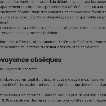
ocation d'un funérarium : accueil du défunt en patientant les obs
apatriement du corps : si la personne est décédée dans un autr
rnements floraux : choix des bouquets et compositions florales
ieu de sépulture : lors d'une inhumation, il est indispensable de p
éfunt
réparation de la cérémonie : laïque ou religieuse, choix du maitre
nterventions des proches du défunt...
hors des offres de préparation de cérémonie funéraire, l'entre
les membres de la famille du défunt dans d'autres démarches.
évoyance obsèques
ste 2 types de contrats :
at obsèques en capital : L'assuré cotise chaque mois. Lors du
 aux bénéficiaires déterminés au préalable et qui devront se cha
at obsèques en services : Dans ce cas, en plus de cotiser, l'assu
r S. Warga
de ses dernières volontés pour qu'elles soient respe