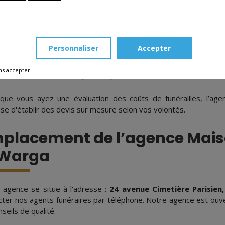
e territoire Français, le tarif moyen s'élève à
4 000 € pour u
ération.
Personnaliser
Accepter
artie des prestations sont imposées telles que la mise en bière
ation d'un véhicule agréé avec chauffeur pour le transport du cor
ns accepter
lent de vos convictions (thanatopraxie, monument funéraire, orn
que vous ayez une évaluation des coûts de funérailles, l’ag
se d'établir des devis sur mesure selon vos volontés.
placement de l’agence Mais
 Warga
 agence se situe à l'adresse :
24 avenue Cimetière Parisien
cter nos agents funéraires par téléphone. Notre agence est ouve
seils de qualité.