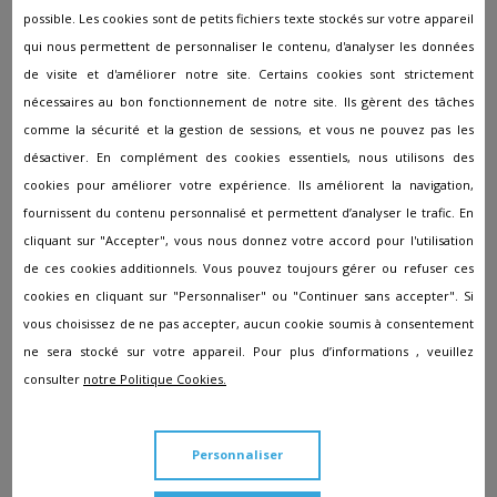
possible. Les cookies sont de petits fichiers texte stockés sur votre appareil
En France, le coût des funérailles s’élève en moyenne à
4
qui nous permettent de personnaliser le contenu, d'analyser les données
100 € pour une inhumation et à 3 700 € pour une
de visite et d'améliorer notre site. Certains cookies sont strictement
incinération.
nécessaires au bon fonctionnement de notre site. Ils gèrent des tâches
comme la sécurité et la gestion de sessions, et vous ne pouvez pas les
Certaines offres sont imposées comme la mise en bière
désactiver. En complément des cookies essentiels, nous utilisons des
dans un cercueil avec quatre poignées ou l'utilisation d'un
cookies pour améliorer votre expérience. Ils améliorent la navigation,
véhicule agréé avec chauffeur pour le transfert du corps
fournissent du contenu personnalisé et permettent d’analyser le trafic. En
tandis que d’autres sont facultatives et résultent de vos
besoins (soins de conservation, travaux de marbrerie,
cliquant sur "Accepter", vous nous donnez votre accord pour l'utilisation
faire-part de décès, acquisition d'une concession en
de ces cookies additionnels. Vous pouvez toujours gérer ou refuser ces
cimetière…).
cookies en cliquant sur "Personnaliser" ou "Continuer sans accepter". Si
vous choisissez de ne pas accepter, aucun cookie soumis à consentement
Pour que vous ayez une évaluation des frais de funérailles,
ne sera stocké sur votre appareil. Pour plus d’informations , veuillez
la société
Pompes Funèbres Duthil-Mazens
propose
consulter
notre Politique Cookies.
d’effectuer des devis sur mesure en fonction de vos
envies.
Personnaliser
Emplacement de l’agence