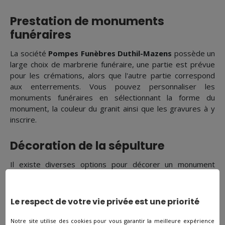
Prestation de monuments
funéraires
La société
Pompes Funèbres Duthil-Mazens
possède un
large choix de marbrerie funéraire, une partie est prévue
pour les crémations, alors que l'autre partie correspond
aux enterrements. Vous pouvez personnaliser les
monuments funéraires en sélectionnant la forme du
monument, la couleur du granit ainsi que les gravures à y
inscrire.
Décoration de la sépulture
Il existe diverses options pour décorer un monument
funéraire. Bouquets de fleurs, gravures, ornements
funéraires...
Le respect de votre vie privée est une priorité
Devis obsèques ?
Notre site utilise des cookies pour vous garantir la meilleure expérience