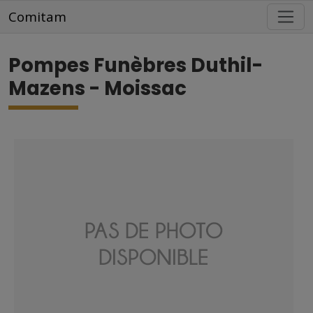
Aller au contenu principal
Comitam
Pompes Funèbres Duthil-
Mazens - Moissac