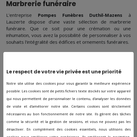
Marbrerie funéraire
L'entreprise
Pompes Funèbres Duthil-Mazens
à
Lauzerte dispose d'une vaste sélection de marbrerie
funéraire. Que ce soit pour une crémation ou une
inhumation, vous avez la possibilité de personnaliser à vos
souhaits l'intégralité des édifices et ornements funéraires.
Prévoyance obsèques
Il existe 2 formules différentes :
Le respect de votre vie privée est une priorité
Contrat obsèques en capital : L'assuré cotise tous les mois.
Notre site utilise des cookies pour vous garantir la meilleure expérience
Lors du décès de l'assuré, le montant de ce capital est
possible. Les cookies sont de petits fichiers texte stockés sur votre appareil
légué aux bénéficiaires déterminés au préalable et qui
qui nous permettent de personnaliser le contenu, d'analyser les données
seront en charge de l'organisation des funérailles.
de visite et d'améliorer notre site. Certains cookies sont strictement
nécessaires au bon fonctionnement de notre site. Ils gèrent des tâches
Contrat obsèques en services : Dans ce cas, en plus de
comme la sécurité et la gestion de sessions, et vous ne pouvez pas les
cotiser, l'assuré fait part à l'agence
Pompes Funèbres
Duthil-Mazens
de ses dernières volontés pour qu'elles
désactiver. En complément des cookies essentiels, nous utilisons des
soient honorées au moment de sa mort.
cookies pour améliorer votre expérience. Ils améliorent la navigation,