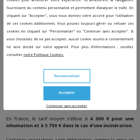
fournissent du contenu personnalisé et permettent d’analyser le trafic. En
Devis obsèques
cliquant sur "Accepter", vous nous donnez votre accord pour l'utilisation
de ces cookies additionnels. Vous pouvez toujours gérer ou refuser ces
L'entreprise
Pompes Funèbres Duthil-Mazens
à
cookies en cliquant sur "Personnaliser" ou "Continuer sans accepter". Si
Lauzerte effectue des devis personnalisés afin que vous
vous choisissez de ne pas accepter, aucun cookie soumis à consentement
puissiez avoir une évaluation des montants à prévoir.
ne sera stocké sur votre appareil. Pour plus d’informations , veuillez
consulter
notre Politique Cookies.
Entretien des sépultures
Des membres du personnel d'entretien de l'agence
Pompes Funèbres Duthil-Mazens
prendront soin à
Personnaliser
entretenir au quotidien la tombe ainsi que de les refleurir.
Accepter
Devis obsèques ?
Continuer sans accepter
En France, le tarif moyen s'élève à
4 300 € pour une
inhumation et à 3 750 € dans le cas d'une incinération.
Certaines prestations sont obligatoires comme la mise en