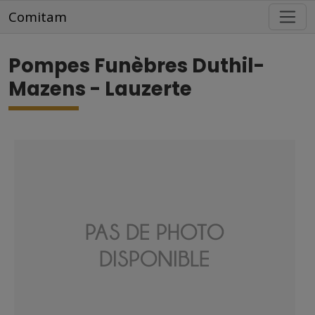
Aller au contenu principal
Comitam
Pompes Funèbres Duthil-
Mazens - Lauzerte