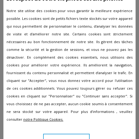
Contrat funérailles en services : Dans ce cas, au-delà de
Notre site utilise des cookies pour vous garantir la meilleure expérience
cotiser, l'assuré renseigne à l'agence
PFG - Services
possible. Les cookies sont de petits fichiers texte stockés sur votre appareil
Funéraires
de ses volontés essentielles afin qu'elles
soient respectées lors de sa mort.
qui nous permettent de personnaliser le contenu, d'analyser les données
de visite et d'améliorer notre site. Certains cookies sont strictement
Devis obsèques
nécessaires au bon fonctionnement de notre site. Ils gèrent des tâches
comme la sécurité et la gestion de sessions, et vous ne pouvez pas les
L'agence
PFG - Services Funéraires
à Le Havre réalise
désactiver. En complément des cookies essentiels, nous utilisons des
des devis sur mesure afin que vous ayez une appréciation
cookies pour améliorer votre expérience. Ils améliorent la navigation,
des coûts à prévoir.
fournissent du contenu personnalisé et permettent d’analyser le trafic. En
cliquant sur "Accepter", vous nous donnez votre accord pour l'utilisation
Quel est le prix d'obsèques ?
de ces cookies additionnels. Vous pouvez toujours gérer ou refuser ces
cookies en cliquant sur "Personnaliser" ou "Continuer sans accepter". Si
Cela varie fortement d'après la société de pompes
vous choisissez de ne pas accepter, aucun cookie soumis à consentement
funèbres sélectionnée, de l'endroit des obsèques, des
ne sera stocké sur votre appareil. Pour plus d’informations , veuillez
prestations sélectionnées. Certains services sont imposés
consulter
notre Politique Cookies.
comme la mise en bière, le cercueil avec 4 poignées et la
crémation ou l'inhumation. En France, il faut compter aux
abords des 4 000 € dans le cas d'une inhumation ou d'une