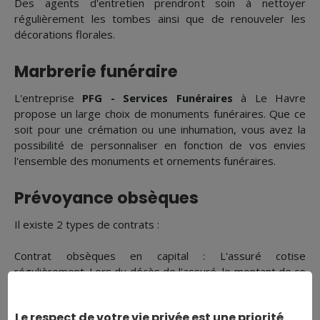
Des agents d'entretien prendront soin à nettoyer
régulièrement les tombes ainsi que de renouveler les
décorations florales.
Marbrerie funéraire
L'entreprise
PFG - Services Funéraires
à Le Havre
propose un large choix de monuments funéraires. Que ce
soit pour une crémation ou une inhumation, vous avez la
possibilité de personnaliser en fonction de vos envies
l'ensemble des monuments et ornements funéraires.
Prévoyance obsèques
Il existe 2 types de contrats :
Contrat obsèques en capital : L'assuré cotise
régulièrement. Lors du décès de l'assuré, le montant de ce
capital est légué aux bénéficiaires déterminés au préalable
et qui s'occuperont de l'organisation des obsèques.
Le respect de votre vie privée est une priorité