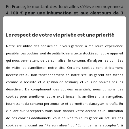
En France, le montant des funérailles s’élève en moyenne à
4 100 € pour une inhumation et aux alentours de 3
800 € pour une incinération.
Une partie des offres sont imposées comme l’achat d’un
Le respect de votre vie privée est une priorité
cercueil avec quatre poignées ou l'utilisation d'un véhicule
agréé avec chauffeur pour le transport du corps du défunt
Notre site utilise des cookies pour vous garantir la meilleure expérience
alors que d’autres sont facultatives et découlent de vos
possible. Les cookies sont de petits fichiers texte stockés sur votre appareil
besoins (soins de conservation, monument funéraire, faire-
qui nous permettent de personnaliser le contenu, d'analyser les données
part de décès, maître de cérémonie…).
de visite et d'améliorer notre site. Certains cookies sont strictement
nécessaires au bon fonctionnement de notre site. Ils gèrent des tâches
Pour que vous puissiez avoir une estimation des frais
comme la sécurité et la gestion de sessions, et vous ne pouvez pas les
d’obsèques, la société
PFG - Services Funéraires
réalise
désactiver. En complément des cookies essentiels, nous utilisons des
des devis personnalisés en fonction de vos volontés.
cookies pour améliorer votre expérience. Ils améliorent la navigation,
Emplacement de l’agence PFG -
fournissent du contenu personnalisé et permettent d’analyser le trafic. En
cliquant sur "Accepter", vous nous donnez votre accord pour l'utilisation
Services Funéraires
de ces cookies additionnels. Vous pouvez toujours gérer ou refuser ces
cookies en cliquant sur "Personnaliser" ou "Continuer sans accepter". Si