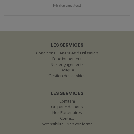
Prix d'un appel local
LES SERVICES
Conditions Générales d'Utilisation
Fonctionnement
Nos engagements
Lexique
Gestion des cookies
LES SERVICES
Comitam
On parle de nous
Nos Partenaires
Contact
Accessibilité - Non conforme