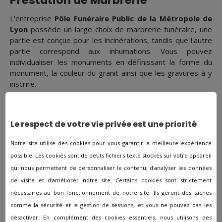
Prestation de Marbrerie
L'entreprise
Pôle Funéraire Public de la Métropole de
Lyon
possède un large choix de marbrerie funéraire, une
partie est conçue pour les incinérations, tandis que l'autre
partie correspond aux inhumations. Vous pouvez
individualiser les monuments en définissant la forme du
monument, la couleur du granit ainsi que les gravures à y
inscrire.
Combien coûtent des obsèques
?
Le respect de votre vie privée est une priorité
Notre site utilise des cookies pour vous garantir la meilleure expérience
Cela fluctue beaucoup selon la société de pompes
possible. Les cookies sont de petits fichiers texte stockés sur votre appareil
funèbres sélectionnée, du lieu des funérailles, des
qui nous permettent de personnaliser le contenu, d'analyser les données
prestations choisies. Certaines prestations sont
de visite et d'améliorer notre site. Certains cookies sont strictement
obligatoires comme la mise en bière, le cercueil avec 4
nécessaires au bon fonctionnement de notre site. Ils gèrent des tâches
poignées et la crémation ou l'inhumation. En moyenne en
comme la sécurité et la gestion de sessions, et vous ne pouvez pas les
France, les funérailles coutent aux abords des 3 900 €
désactiver. En complément des cookies essentiels, nous utilisons des
pour une inhumation ou une crémation.