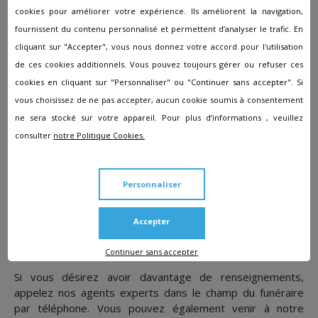
cookies pour améliorer votre expérience. Ils améliorent la navigation,
Réalisez sans frais des devis pour estimer le prix de
l'organisation de funérailles avec l'agence Pôle Funéraire
fournissent du contenu personnalisé et permettent d’analyser le trafic. En
Public de la Métropole de Lyon dans la commune de
cliquant sur "Accepter", vous nous donnez votre accord pour l'utilisation
Villeurbanne.
de ces cookies additionnels. Vous pouvez toujours gérer ou refuser ces
cookies en cliquant sur "Personnaliser" ou "Continuer sans accepter". Si
A savoir :
vous choisissez de ne pas accepter, aucun cookie soumis à consentement
La personne défunte peut avoir signé un contrat
ne sera stocké sur votre appareil. Pour plus d’informations , veuillez
prévoyance obsèques, qui prend en charge les coûts. Par
consulter
notre Politique Cookies.
ailleurs, des aides des mutuelles ou de la sécurité sociale
peuvent exister.
Personnaliser
Emplacement de l’agence Pôle
Funéraire Public de la
Accepter
Métropole de Lyon
Continuer sans accepter
Si vous désirez avoir davantage de renseignements,
appelez nos agents experts dans le champ du funéraire
par téléphone. Vous pouvez également venir à notre