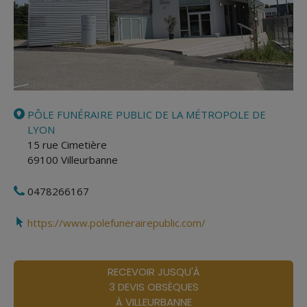
PÔLE FUNÉRAIRE PUBLIC DE LA MÉTROPOLE DE
LYON
15 rue Cimetière
69100
Villeurbanne
0478266167
https://www.polefunerairepublic.com/
RECEVOIR JUSQU'À
3 DEVIS OBSÈQUES
À VILLEURBANNE