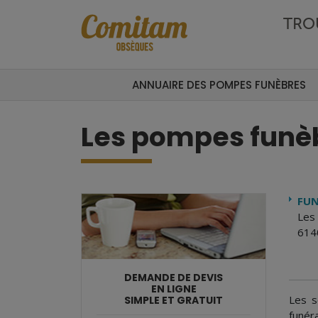
Aller au contenu principal
TRO
ANNUAIRE DES POMPES FUNÈBRES
Les pompes funèb
FUN
Les 
6140
DEMANDE DE DEVIS
EN LIGNE
Les s
SIMPLE ET GRATUIT
funér