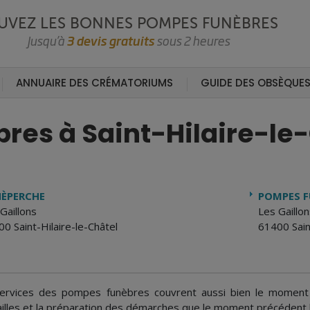
UVEZ LES BONNES POMPES FUNÈBRES
Jusqu’à
3 devis gratuits
sous 2 heures
ANNUAIRE DES CRÉMATORIUMS
GUIDE DES OBSÈQUE
res à Saint-Hilaire-le
ÈPERCHE
POMPES F
Gaillons
Les Gaillon
0 Saint-Hilaire-le-Châtel
61400 Saint
ervices des pompes funèbres couvrent aussi bien le moment s
ailles et la préparation des démarches que le moment précédent 