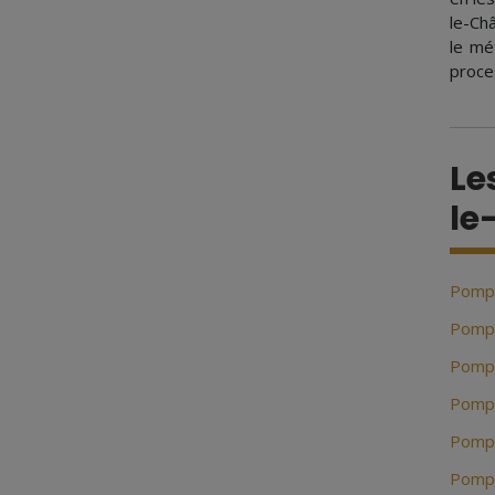
le-Ch
le mé
proce
Le
le
Pompe
Pompe
Pompe
Pompe
Pompe
Pompe