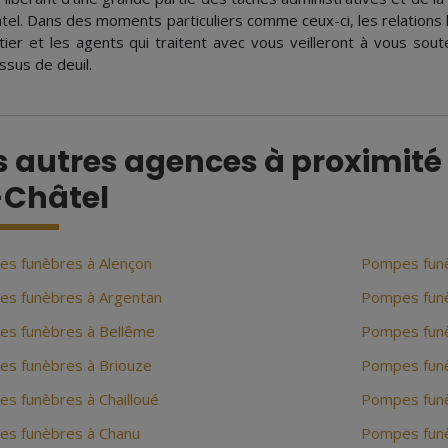
âtel. Dans des moments particuliers comme ceux-ci, les relation
tier et les agents qui traitent avec vous veilleront à vous sout
ssus de deuil.
s autres agences à proximité 
-Châtel
s funèbres à Alençon
Pompes funè
s funèbres à Argentan
Pompes funè
s funèbres à Bellême
Pompes funè
s funèbres à Briouze
Pompes funè
s funèbres à Chailloué
Pompes funè
s funèbres à Chanu
Pompes funè