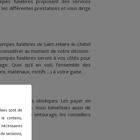
ompes funèbres proposent des services
 les différentes prestations et vous dirige
 pompes funèbres de Saint-Hilaire-le-Châtel
considérer au moment de votre décision :
 pompes funèbres seront à vos côtés pour
ge. Quoi qu’il en soit, l’ensemble des
e, matériaux, motifs …) à votre guise.
oulement de ses obsèques. Les payer en
es logistiques. Vous bénéficiez aussi de
okies sont de
illité de votre entourage, les conseillers
 le contenu,
 vos demandes.
t nécessaires
 de sessions,