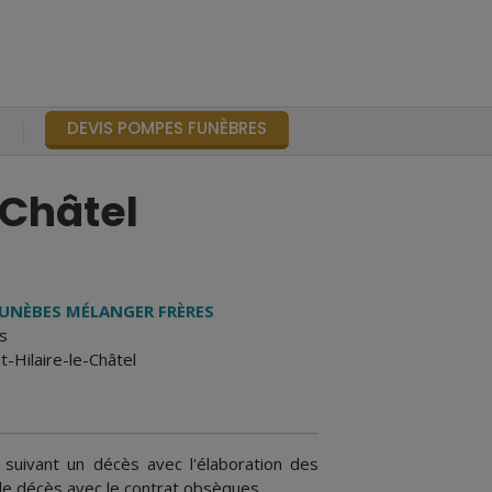
DEVIS POMPES FUNÈBRES
S
-Châtel
UNÈBES MÉLANGER FRÈRES
s
-Hilaire-le-Châtel
uivant un décès avec l'élaboration des
le décès avec le contrat obsèques.