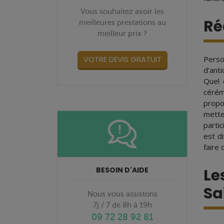
Vous souhaitez avoir les
Ré
meilleures prestations au
meilleur prix ?
VOTRE DEVIS GRATUIT
Perso
d’ant
Quel 
cérém
propo
mette
parti
est d
faire 
BESOIN D'AIDE
Le
Sa
Nous vous assistons
7j / 7 de 8h à 19h
09 72 28 92 81