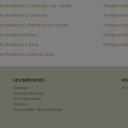
s funèbres à Coulonges-sur-Sarthe
Pompes funè
s funèbres à Couterne
Pompes funè
s funèbres à Domfront en Poiraie
Pompes funè
s funèbres à Flers
Pompes funè
s funèbres à Gacé
Pompes funè
s funèbres à Joué-du-Bois
LES SERVICES
ES
Comitam
Pro
On parle de nous
Nos Partenaires
Contact
Accessibilité - Non conforme