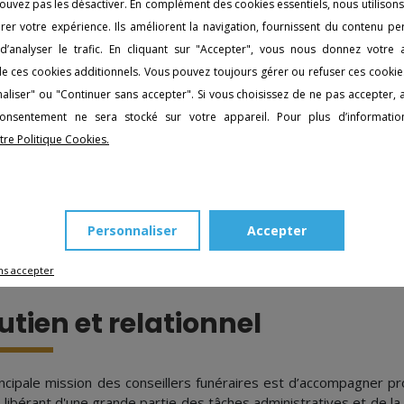
ouvez pas les désactiver. En complément des cookies essentiels, nous utilison
er votre expérience. Ils améliorent la navigation, fournissent du contenu pe
ourage du défunt est accueilli par le conseiller funéraire et 
onie, les conseillers funéraires restent à proximité des familles
d’analyser le trafic. En cliquant sur "Accepter", vous nous donnez votre
ité. Les pompes funèbres vous certifient également d’hono
n de ces cookies additionnels. Vous pouvez toujours gérer ou refuser ces cookie
es tout en suivant un déroulement et un planning bien souvent fixé
aliser" ou "Continuer sans accepter". Si vous choisissez de ne pas accepter,
tes.
nsentement ne sera stocké sur votre appareil. Pour plus d’information
tre Politique Cookies.
 devis pour des obsèques
onie funéraire, rapatriement, sépulture, entretien de pierres to
ffre funéraire compétitive ne savent pas qui contacter. En répon
Personnaliser
Accepter
am, vous recevez jusqu’à 3 devis de pompes funèbres adaptés
illes à Saint-Hilaire-le-Châtel. La totalité des devis sont gratui
ns accepter
otal des funérailles.
utien et relationnel
incipale mission des conseillers funéraires est d’accompagner pr
s libérant d'une grande partie des tâches administratives et de l