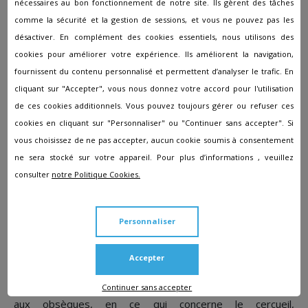
nécessaires au bon fonctionnement de notre site. Ils gèrent des tâches
amont de la mise en terre du cercueil. Le processus diffère
comme la sécurité et la gestion de sessions, et vous ne pouvez pas les
lors d'une crémation, où les personnes présentes
désactiver. En complément des cookies essentiels, nous utilisons des
assistent à la crémation du cercueil contenant le corps du
défunt avant qu’une urne cinéraire contenant les cendres
cookies pour améliorer votre expérience. Ils améliorent la navigation,
de la personne décédée soit remise aux proches.
fournissent du contenu personnalisé et permettent d’analyser le trafic. En
cliquant sur "Accepter", vous nous donnez votre accord pour l'utilisation
En savoir plus sur la
de ces cookies additionnels. Vous pouvez toujours gérer ou refuser ces
planification des funérailles
cookies en cliquant sur "Personnaliser" ou "Continuer sans accepter". Si
vous choisissez de ne pas accepter, aucun cookie soumis à consentement
ne sera stocké sur votre appareil. Pour plus d’informations , veuillez
Comitam vous assiste pour avoir plusieurs estimations de
consulter
notre Politique Cookies.
coûts de sociétés funéraires différentes. Ces devis sont
réalisés en prenant compte de vos souhaits et les
volontés de la personne décédée. Notre équipe est
Personnaliser
disponible pour vous renseigner sur toutes les prestations
dispensées par les agences funéraires, et sur les
démarches qui vont suivre. Nous vous donnerons des
Accepter
informations supplémentaires sur les pompes funèbres en
Continuer sans accepter
générales, mais aussi sur les différentes formalités liées
aux obsèques, en ce qui concerne le cercueil,