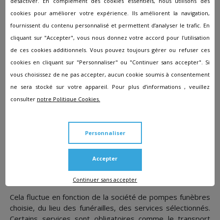
désactiver. En complément des cookies essentiels, nous utilisons des
Devis obsèques
cookies pour améliorer votre expérience. Ils améliorent la navigation,
fournissent du contenu personnalisé et permettent d’analyser le trafic. En
L'entreprise
Pompes Funèbres Ernstberger
à Montmédy
cliquant sur "Accepter", vous nous donnez votre accord pour l'utilisation
effectue des devis personnalisés afin que vous puissiez
avoir une évaluation des coûts à prévoir.
de ces cookies additionnels. Vous pouvez toujours gérer ou refuser ces
cookies en cliquant sur "Personnaliser" ou "Continuer sans accepter". Si
Entretien des sépultures
vous choisissez de ne pas accepter, aucun cookie soumis à consentement
ne sera stocké sur votre appareil. Pour plus d’informations , veuillez
Des membres du personnel d'entretien de l'agence
consulter
notre Politique Cookies.
Pompes Funèbres Ernstberger
prendront soin à
entretenir au quotidien la tombe et de renouveler les
décorations florales.
Personnaliser
Combien coûtent des
Accepter
funérailles ?
Continuer sans accepter
Cela fluctue en fonction de la société de pompes funèbres
choisie, du lieu des funérailles, des services sélectionnés.
Certains services sont obligatoires comme le transport