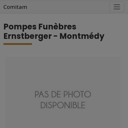
Aller au contenu principal
Comitam
Pompes Funèbres
Ernstberger - Montmédy