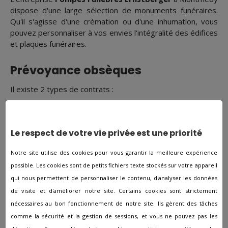
dispose d'une large sélection de monuments funéraires.
Qu'il s'agisse d'une crémation ou d'une inhumation, vous
pouvez personnaliser à vos envies l'intégralité des édifices
et plaques funéraires.
Prévoyance obsèques
Il existe 2 types de contrats :
Contrat obsèques en capital : L'assuré cotise
régulièrement. Lors du décès de l'assuré, la somme
Le respect de votre vie privée est une priorité
cotisée est léguée aux personnes bénéficiaires définies à
l'avance et qui s'occuperont de l'organisation de la
Notre site utilise des cookies pour vous garantir la meilleure expérience
cérémonie funéraire.
possible. Les cookies sont de petits fichiers texte stockés sur votre appareil
Contrat funérailles en prestations : Dans ce cas, en plus de
qui nous permettent de personnaliser le contenu, d'analyser les données
cotiser, l'assuré fait part à l'agence
Pompes Funèbres
de visite et d'améliorer notre site. Certains cookies sont strictement
Ernstberger
de ses dernières volontés afin qu'elles
nécessaires au bon fonctionnement de notre site. Ils gèrent des tâches
soient honorées lors de son décès.
comme la sécurité et la gestion de sessions, et vous ne pouvez pas les