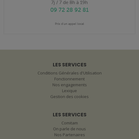
7j / 7 de 8h à 19h
09 72 28 92 81
Prix d'un appel local
LES SERVICES
Conditions Générales d'Utilisation
Fonctionnement
Nos engagements
Lexique
Gestion des cookies
LES SERVICES
Comitam
On parle de nous
Nos Partenaires