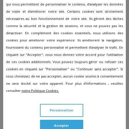
qui nous permettent de personnaliser le contenu, d'analyser les données
Votre note concernant l'accueil
de visite et d'améliorer notre site. Certains cookies sont strictement
nécessaires au bon fonctionnement de notre site. Ils gèrent des tâches
comme la sécurité et la gestion de sessions, et vous ne pouvez pas les
Votre note concernant votre prise en charge
désactiver. En complément des cookies essentiels, nous utilisons des
cookies pour améliorer votre expérience. Ils améliorent la navigation,
Votre note concernant le rapport qualité / prix
fournissent du contenu personnalisé et permettent d’analyser le trafic. En
cliquant sur "Accepter", vous nous donnez votre accord pour l'utilisation
de ces cookies additionnels. Vous pouvez toujours gérer ou refuser ces
Points positifs
cookies en cliquant sur "Personnaliser" ou "Continuer sans accepter". Si
vous choisissez de ne pas accepter, aucun cookie soumis à consentement
ne sera stocké sur votre appareil. Pour plus d’informations , veuillez
consulter
notre Politique Cookies.
Points négatifs
Personnaliser
Accepter