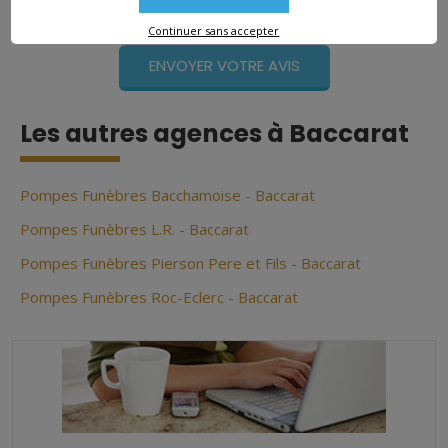
Continuer sans accepter
Les autres agences à Baccarat
Pompes Funèbres Bacchamoise - Baccarat
Pompes Funèbres L.R. - Baccarat
Pompes Funèbres Pierson Pere et Fils - Baccarat
Pompes Funèbres Roc-Eclerc - Baccarat