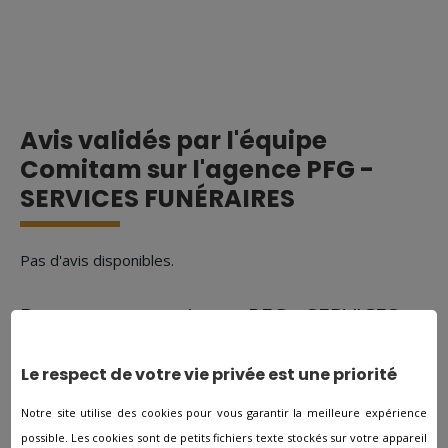
Avis validés par l'équipe
Comitam sur l'agence PFG -
SERVICES FUNÉRAIRES
Pas d'avis disponibles.
Donnez votre avis sur PFG - SERVICES
FUNÉRAIRES
Le respect de votre vie privée est une priorité
Nom
Notre site utilise des cookies pour vous garantir la meilleure expérience
Courriel
possible. Les cookies sont de petits fichiers texte stockés sur votre appareil